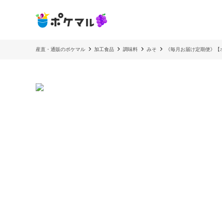
産直・通販のポケマル
加工食品
調味料
みそ
《毎月お届け定期便》【ポ