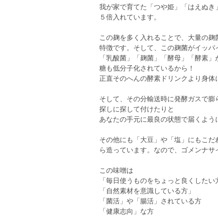
我が家で育てた「つや姫」「はえぬき
５倍入れています。
この麹を多く入れることで、大量の麹
特徴です。そして、この麹菌がイッパ
「乳酸菌」「麹菌」「酵母」「酵素」
糖も低分子化されているから！
正直そのへんの酵素ドリンクより身体
そして、その分輸送時に発酵ガスで膨
探しに探して付けたりと
あなたの手元に最良の状態で届くよう
その他にも「大豆」や「塩」にもこだ
ら造っています。なので、ゴメンナサ
この味噌は
「毎日使うものをちょっと良くしたい
「自然素材を意識している方」
「菌活」や「腸活」されている方
「健康志向」な方