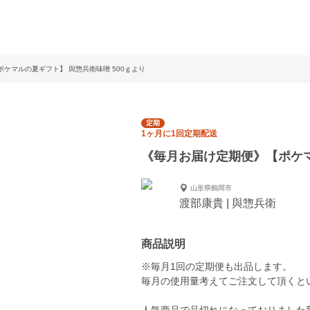
ケマルの夏ギフト】 與惣兵衛味噌 500ｇより
定期
1ヶ月に1回定期配送
《毎月お届け定期便》【ポケマ
山形県鶴岡市
渡部康貴 | 與惣兵衛
商品説明
※毎月1回の定期便も出品します。
毎月の使用量考えてご注文して頂くと