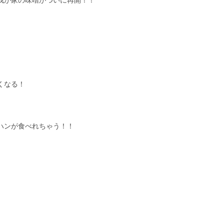
我が家の味噌がついに再開！！
。
くなる！
ハンが食べれちゃう！！