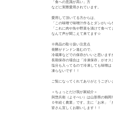
「食への意識が高い」方
などに実際愛用されています。
愛用して頂いてる方からは、
「この味噌で味噌汁作るとダシがいら
「これに肉や魚や野菜を漬けて食べて
なんて声が聞こえて来てます☆
※商品の取り扱い注意点
発酵がドンドン進むので、
冷蔵庫などでの保存がいいと思います
長期保存の場合は「冷凍保存」がオス
塩分も入ってるので冷凍しても味噌は
凍らないです！！
ご覧になってくれてありがとうござい
＜ちょっとだけ我が家紹介＞
與惣兵衛（よそべい）は山形県の鶴岡
０年続く農業」です。主に「お米」「
皆さん宜しくお願いします！！