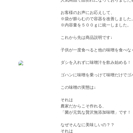
人気商品で品切れになっておりました
お客様のお声にお応えして、
※袋が膨らむので容器を改善しました
※内容量を５００ｇに統一しました。
これから先は商品説明です↓
子供が一度食べると他の味噌を食べな
ダシを入れずに味噌汁を飲み始める！
ゴハンに味噌を乗っけて味噌だけでゴ
この味噌の実態は↓
それは
農家だからこそ作れる、
「菌が元気な贅沢無添加味噌」です！
なぜそんなに美味しいの？？
それは