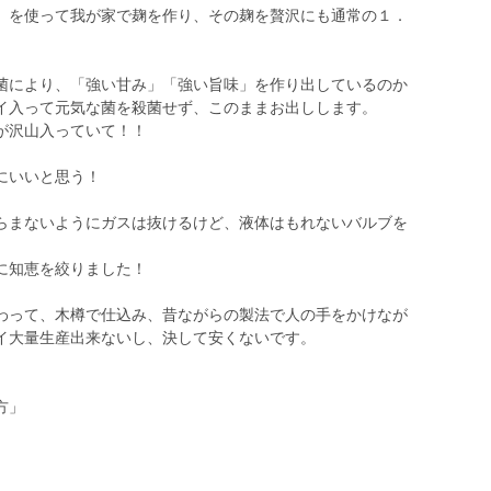
」を使って我が家で麹を作り、その麹を贅沢にも通常の１．
菌により、「強い甘み」「強い旨味」を作り出しているのか
イ入って元気な菌を殺菌せず、このままお出しします。
が沢山入っていて！！
にいいと思う！
らまないようにガスは抜けるけど、液体はもれないバルブを
に知恵を絞りました！
わって、木樽で仕込み、昔ながらの製法で人の手をかけなが
イ大量生産出来ないし、決して安くないです。
方」