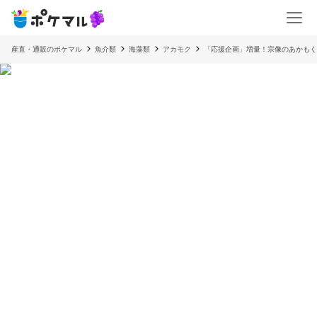
産直・通販のポケマル
魚介類
海藻類
アカモク
「応援企画」増量！宗像のあかもく