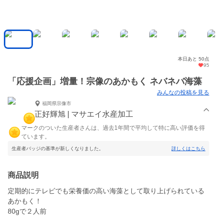
本日あと 50点
95
「応援企画」増量！宗像のあかもく ネバネバ海藻
みんなの投稿を見る
福岡県宗像市
正好輝旭 | マサエイ水産加工
マークのついた生産者さんは、過去1年間で平均して特に高い評価を得
ています。
生産者バッジの基準が新しくなりました。
詳しくはこちら
商品説明
定期的にテレビでも栄養価の高い海藻として取り上げられている
あかもく！
80gで２人前