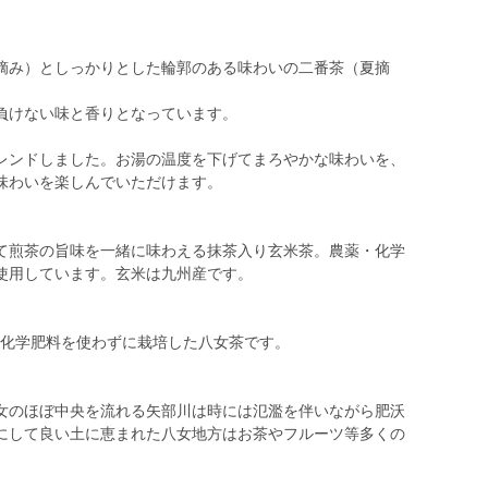
摘み）としっかりとした輪郭のある味わいの二番茶（夏摘
負けない味と香りとなっています。
レンドしました。お湯の温度を下げてまろやかな味わいを、
味わいを楽しんでいただけます。
て煎茶の旨味を一緒に味わえる抹茶入り玄米茶。農薬・化学
使用しています。玄米は九州産です。
薬・化学肥料を使わずに栽培した八女茶です。
女のほぼ中央を流れる矢部川は時には氾濫を伴いながら肥沃
にして良い土に恵まれた八女地方はお茶やフルーツ等多くの
。