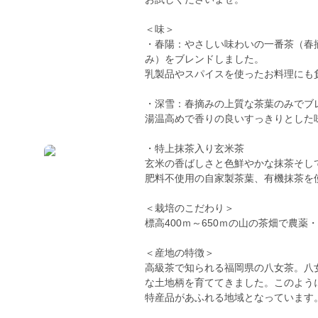
＜味＞
・春陽：やさしい味わいの一番茶（春
み）をブレンドしました。
乳製品やスパイスを使ったお料理にも
・深雪：春摘みの上質な茶葉のみでブ
湯温高めで香りの良いすっきりとした
・特上抹茶入り玄米茶
玄米の香ばしさと色鮮やかな抹茶そし
肥料不使用の自家製茶葉、有機抹茶を
＜栽培のこだわり＞
標高400ｍ～650ｍの山の茶畑で農
＜産地の特徴＞
高級茶で知られる福岡県の八女茶。八
な土地柄を育ててきました。このよう
特産品があふれる地域となっています