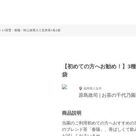
ト/深雪・春陽・特上抹茶入り玄米茶×各1袋
【初めての方へお勧め！】3種
袋
福岡県八女市
原島政司 | お茶の千代乃園
商品説明
当園のご利用初めての方へおすすめの
のブレンド茶「春陽」、香ばしくて飲
お試しくださいませ。