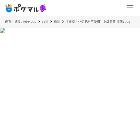
産直・通販のポケマル
お茶
緑茶
【農薬・化学肥料不使用】上級煎茶 深雪100g