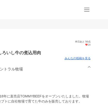
本日あと 50点
28
しろいし牛の煮込用肉
みんなの投稿を見る
セントラル牧場
18年に直売店TOMMYBEEFをオープンいたしました。牧場
コンセプトに自社牧場で育てた牛のみを販売しております。