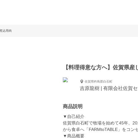
煮込用肉
【料理得意な方へ】佐賀県産
佐賀県杵島郡白石町
吉原龍樹 | 有限会社佐賀
商品説明
▼自己紹介
佐賀県白石町で牧場を始めて45年、20
から食卓へ「FARMtoTABLE」を
▼商品概要