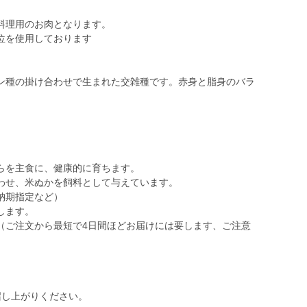
料理用のお肉となります。
位を使用しております
ン種の掛け合わせで生まれた交雑種です。赤身と脂身のバラ
らを主食に、健康的に育ちます。
わせ、米ぬかを飼料として与えています。
納期指定など）
します。
（ご注文から最短で4日間ほどお届けには要します、ご注意
召し上がりください。