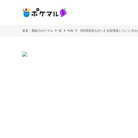
産直・通販のポケマル
肉
牛肉
【料理得意な方へ】佐賀県産しろいし牛の