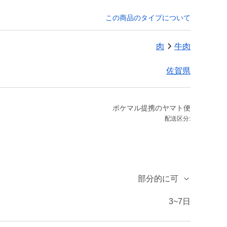
この商品のタイプについて
肉
牛肉
佐賀県
ポケマル提携のヤマト便
配送区分:
部分的に可
3~7日