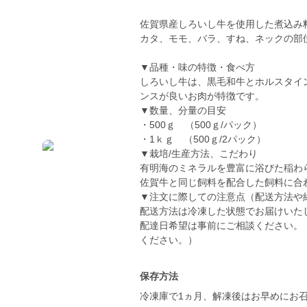
佐賀県産しろいし牛を使用した煮込み
カタ、モモ、バラ、すね、ネックの部
▼品種・味の特徴・食べ方
しろいし牛は、黒毛和牛とホルスタイ
ンスが良いお肉が特徴です。
▼数量、分量の目安
・500ｇ （500ｇ/パック）
・1ｋｇ （500ｇ/2パック）
▼栽培/生産方法、こだわり
有明海のミネラルを豊富に浴びた稲わ
佐賀牛と同じ飼料を配合した飼料に合
▼注文に際しての注意点（配送方法や
配送方法は冷凍した状態でお届けいた
配達日希望は事前にご相談ください。
ください。）
保存方法
冷凍庫で1ヵ月、解凍後はお早めにお