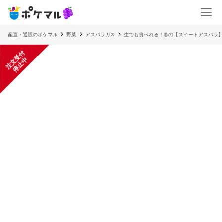
産直・通販のポケマル
野菜
アスパラガス
生でも食べれる！春の【スイートアスパラ
注
文
受
付
停
止
中