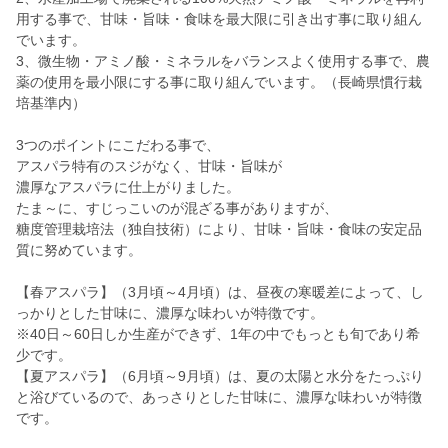
用する事で、甘味・旨味・食味を最大限に引き出す事に取り組ん
でいます。
3、微生物・アミノ酸・ミネラルをバランスよく使用する事で、農
薬の使用を最小限にする事に取り組んでいます。（長崎県慣行栽
培基準内）
3つのポイントにこだわる事で、
アスパラ特有のスジがなく、甘味・旨味が
濃厚なアスパラに仕上がりました。
たま～に、すじっこいのが混ざる事がありますが、
糖度管理栽培法（独自技術）により、甘味・旨味・食味の安定品
質に努めています。
【春アスパラ】（3月頃～4月頃）は、昼夜の寒暖差によって、し
っかりとした甘味に、濃厚な味わいが特徴です。
※40日～60日しか生産ができず、1年の中でもっとも旬であり希
少です。
【夏アスパラ】（6月頃～9月頃）は、夏の太陽と水分をたっぷり
と浴びているので、あっさりとした甘味に、濃厚な味わいが特徴
です。