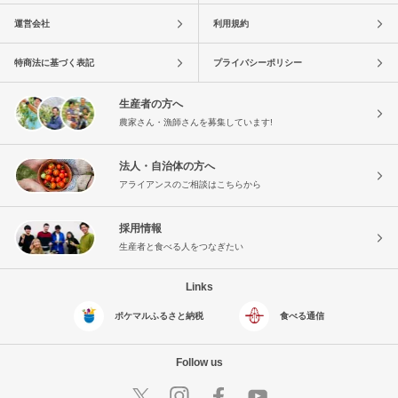
運営会社
利用規約
特商法に基づく表記
プライバシーポリシー
生産者の方へ
農家さん・漁師さんを募集しています!
法人・自治体の方へ
アライアンスのご相談はこちらから
採用情報
生産者と食べる人をつなぎたい
Links
ポケマルふるさと納税
食べる通信
Follow us