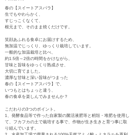
春の【スイートアスパラ】
生でもやわらかく、
すじっこくなくて、
根元まで、そのまま焼くだけです。
笑顔あふれる食卓にお届けするため、
無加温でじっくり、ゆっくり栽培しています。
一般的な加温栽培と比べ、
約1.5倍～2倍の時間をかけながら、
甘味と旨味をゆっくり熟成させ、
大切に育てました。
濃厚な甘味と深い旨味がつまった
春の【スイートアスパラ】で、
いつもとはちょっと違う、
春の食卓を楽しんでみませんか？
こだわりの3つのポイント。
1、発酵食品等で作った自家製の菌活液肥等と籾殻・堆肥を使用し
て、フカフカの土で栽培する事で、作物が生き生きと育つ事に取
り組んでいます。
2、水産加工場で廃棄される100%天然アミノ酸・ミネラルを再利