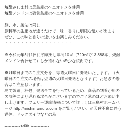
焼酎みしま村は黒島産のベニオトメを使用
焼酎メンドンは硫黄島産のベニオトメを使用
麹、水、製法は同じ
原料芋の生産地が違うだけで、味・香りに明確な違いが出ます
ぜひ、この味と香りの違いをお楽しみください。
・・・・・・・・・・・・・・・・・
※令和元年5月1日に初蔵出し年間10㎘（720㎖で13,888本、焼酎
メンドン合わせて）しか造れない希少な焼酎です。
※月曜日までのご注文分を、毎週火曜日に発送いたします。（火
曜日のご注文の場合は翌週の火曜日発送となります）お急ぎの場
合はご注意願います。
島で製造、梱包、発送全てを行っているため、商品の到着が船の
欠航等により遅れる場合がございますのでご了承のほどお願い申
し上げます。フェリー運航情報について詳しくは三島村ホームペ
ージ http://mishimamura.com をご覧ください。※天候不良に伴う
運休、ドックダイヤなどの為
-----------お願い------------