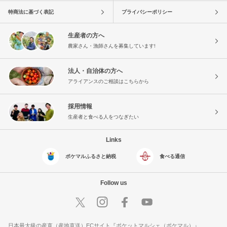
特商法に基づく表記
プライバシーポリシー
生産者の方へ
農家さん・漁師さんを募集しています!
法人・自治体の方へ
アライアンスのご相談はこちらから
採用情報
生産者と食べる人をつなぎたい
Links
ポケマルふるさと納税
食べる通信
Follow us
日本最大級の産直（産地直送）ECサイト『ポケットマルシェ（ポケマル）』