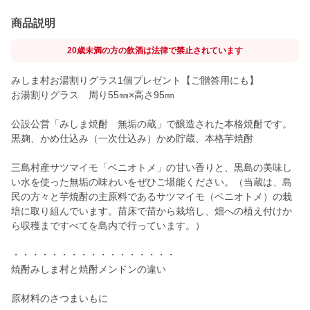
商品説明
20歳未満の方の飲酒は法律で禁止されています
みしま村お湯割りグラス1個プレゼント【ご贈答用にも】
お湯割りグラス 周り55㎜×高さ95㎜
公設公営「みしま焼酎 無垢の蔵」で醸造された本格焼酎です。
黒麹、かめ仕込み（一次仕込み）かめ貯蔵、本格芋焼酎
三島村産サツマイモ「ベニオトメ」の甘い香りと、黒島の美味し
い水を使った無垢の味わいをぜひご堪能ください。（当蔵は、島
民の方々と芋焼酎の主原料であるサツマイモ（ベニオトメ）の栽
培に取り組んでいます。苗床で苗から栽培し、畑への植え付けか
ら収穫まですべてを島内で行っています。）
・・・・・・・・・・・・・・・・・
焼酎みしま村と焼酎メンドンの違い
原材料のさつまいもに