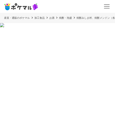
産直・通販のポケマル
加工食品
お酒
焼酎・泡盛
焼酎みしま村、焼酎メンドン（各