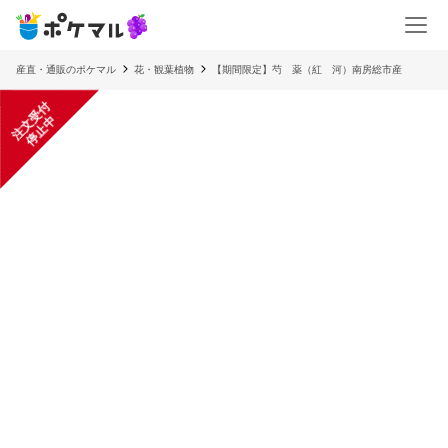
産直・通販のポケマル
花・観葉植物
【期間限定】芍 薬（紅 河）南房総市産
注
文
受
付
停
止
中