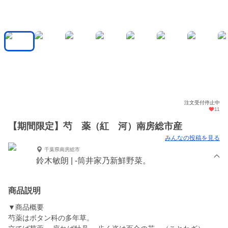
注文受付停止中
11
【期間限定】芍 薬（紅 河）南房総市産
みんなの投稿を見る
千葉県南房総市
鈴木敏朗 | -筒井家乃新鮮野菜。
商品説明
▼商品概要
芍薬はボタン科の多年草。