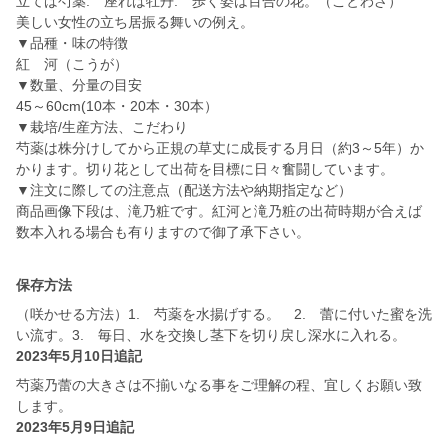
立てば芍薬. 座れば牡丹. 歩く姿は百合の花。（ことわざ）
美しい女性の立ち居振る舞いの例え。
▼品種・味の特徴
紅 河（こうが）
▼数量、分量の目安
45～60cm(10本・20本・30本）
▼栽培/生産方法、こだわり
芍薬は株分けしてから正規の草丈に成長する月日（約3～5年）か
かります。切り花として出荷を目標に日々奮闘しています。
▼注文に際しての注意点（配送方法や納期指定など）
商品画像下段は、滝乃粧です。紅河と滝乃粧の出荷時期が合えば
数本入れる場合も有りますので御了承下さい。
保存方法
（咲かせる方法）1. 芍薬を水揚げする。 2. 蕾に付いた蜜を洗
い流す。3. 毎日、水を交換し茎下を切り戻し深水に入れる。
2023年5月10日追記
芍薬乃蕾の大きさは不揃いなる事をご理解の程、宜しくお願い致
します。
2023年5月9日追記