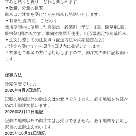
甘みと粘りと香り、どれも楽しめます。
▼数量、分量の目安
白米はご注文を受けてから精米し発送いたします。
▼栽培/生産方法、こだわり
栽培期間中に使用した農薬は、殺菌剤（予防）1回、除草剤1回、
殺虫剤1回のみです。動物性堆肥不使用。山形県認定特別栽培米。
▼注文に際しての注意点（配送方法や納期指定など）
ご注文を受けてから原則4日以内に発送いたします。
＊玄米をご希望の方には対応しますので、御注文の際に記載願い
ます。
保存方法
冷蔵保管で1ヶ月
2026年4月3日追記
記載の地域以外の御注文はお受けできません。必ず地域をお確か
めの上御注文願います。
2026年2月11日追記
記載の地域以外の御注文はお受けできません。必ず地域をお足し
家目の上御注文願います。
2025年10月31日追記