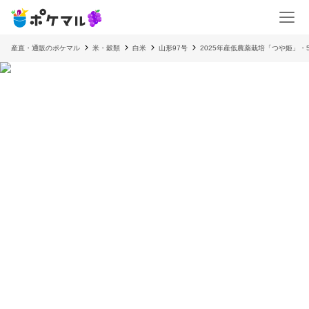
産直・通販のポケマル
米・穀類
白米
山形97号
2025年産低農薬栽培「つや姫」・