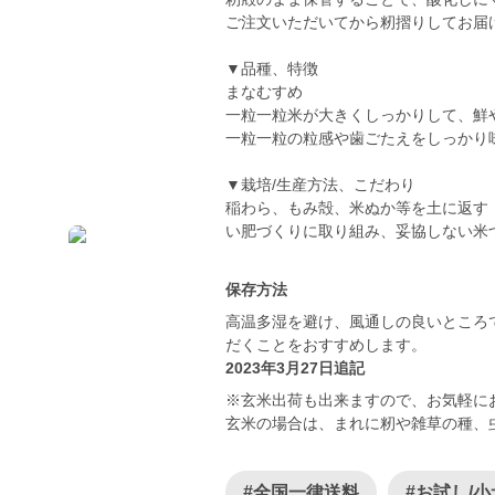
ご注文いただいてから籾摺りしてお届
▼品種、特徴
まなむすめ
一粒一粒米が大きくしっかりして、鮮
一粒一粒の粒感や歯ごたえをしっかり
▼栽培/生産方法、こだわり
稲わら、もみ殻、米ぬか等を土に返す
保存方法
高温多湿を避け、風通しの良いところ
だくことをおすすめします。
2023年3月27日追記
※玄米出荷も出来ますので、お気軽に
玄米の場合は、まれに籾や雑草の種、
#全国一律送料
#お試し/