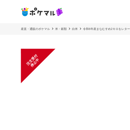
産直・通販のポケマル
米・穀類
白米
令和6年産まなむすめ2キロをレタ
注
文
受
付
停
止
中