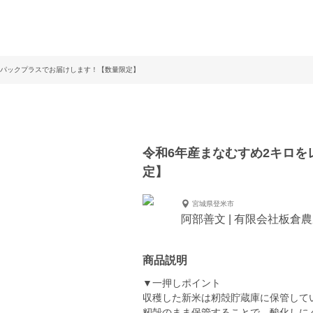
ーパックプラスでお届けします！【数量限定】
令和6年産まなむすめ2キロ
定】
宮城県登米市
阿部善文 | 有限会社板倉
商品説明
▼一押しポイント
収穫した新米は籾殻貯蔵庫に保管して
籾殻のまま保管することで、酸化しに