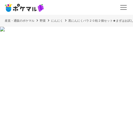
産直・通販のポケマル
野菜
にんにく
黒にんにくバラ２０粒２個セット★まずはお試