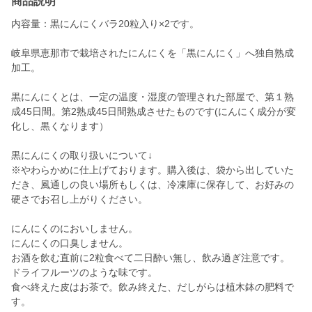
商品説明
内容量：黒にんにくバラ20粒入り×2です。
岐阜県恵那市で栽培されたにんにくを「黒にんにく」へ独自熟成
加工。
黒にんにくとは、一定の温度・湿度の管理された部屋で、第１熟
成45日間。第2熟成45日間熟成させたものです(にんにく成分が変
化し、黒くなります）
黒にんにくの取り扱いについて↓
※やわらかめに仕上げております。購入後は、袋から出していた
だき、風通しの良い場所もしくは、冷凍庫に保存して、お好みの
硬さでお召し上がりください。
にんにくのにおいしません。
にんにくの口臭しません。
お酒を飲む直前に2粒食べて二日酔い無し、飲み過ぎ注意です。
ドライフルーツのような味です。
食べ終えた皮はお茶で。飲み終えた、だしがらは植木鉢の肥料で
す。