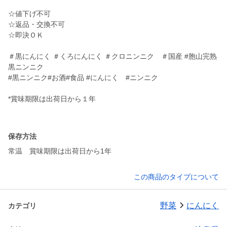
☆値下げ不可
☆返品・交換不可
☆即決ＯＫ
＃黒にんにく ＃くろにんにく ＃クロニンニク ＃国産 #胞山完熟
黒ニンニク
#黒ニンニク#お酒#食品 #にんにく #ニンニク
*賞味期限は出荷日から１年
保存方法
常温 賞味期限は出荷日から1年
この商品のタイプについて
野菜
にんにく
カテゴリ