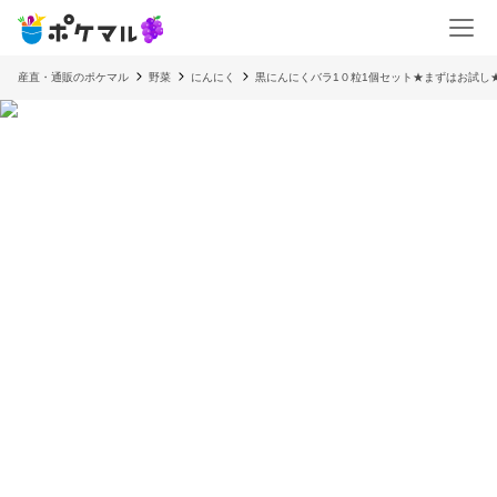
産直・通販のポケマル
野菜
にんにく
黒にんにくバラ1０粒1個セット★まずはお試し