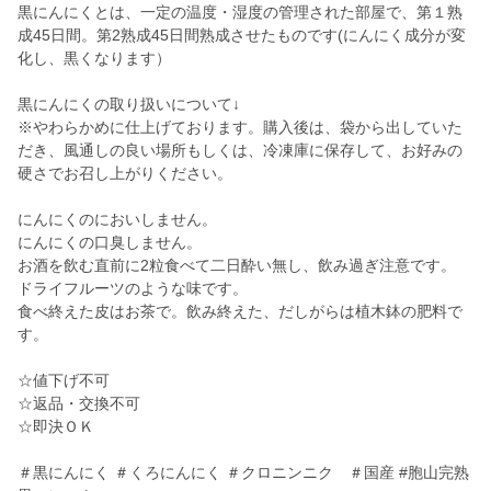
黒にんにくとは、一定の温度・湿度の管理された部屋で、第１熟
成45日間。第2熟成45日間熟成させたものです(にんにく成分が変
化し、黒くなります）
黒にんにくの取り扱いについて↓
※やわらかめに仕上げております。購入後は、袋から出していた
だき、風通しの良い場所もしくは、冷凍庫に保存して、お好みの
硬さでお召し上がりください。
にんにくのにおいしません。
にんにくの口臭しません。
お酒を飲む直前に2粒食べて二日酔い無し、飲み過ぎ注意です。
ドライフルーツのような味です。
食べ終えた皮はお茶で。飲み終えた、だしがらは植木鉢の肥料で
す。
☆値下げ不可
☆返品・交換不可
☆即決ＯＫ
＃黒にんにく ＃くろにんにく ＃クロニンニク ＃国産 #胞山完熟