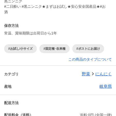
黒ニンニク
#二日酔い #黒ニンニク★まずはお試し★安心安全国産品★#お
酒
保存方法
常温、賞味期限は出荷日から1年
#お試し/小サイズ
#固定種･在来種
#ポストにお届け
この商品のタイプについて
野菜
にんにく
カテゴリ
岐阜県
産地
配送方法
配送料金（送料）
送料:0円 (全国一律)