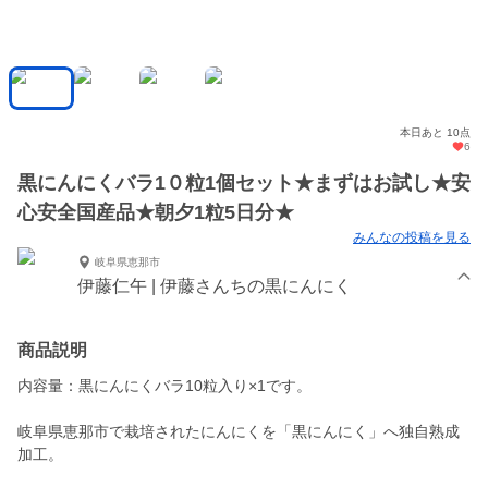
本日あと 10点
6
黒にんにくバラ1０粒1個セット★まずはお試し★安
心安全国産品★朝夕1粒5日分★
みんなの投稿を見る
岐阜県恵那市
伊藤仁午 | 伊藤さんちの黒にんにく
商品説明
内容量：黒にんにくバラ10粒入り×1です。
岐阜県恵那市で栽培されたにんにくを「黒にんにく」へ独自熟成
加工。