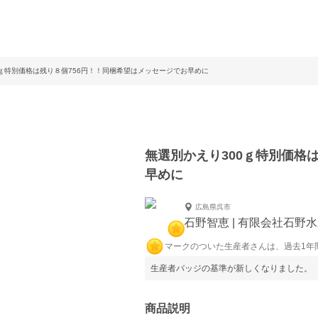
0ｇ特別価格は残り８個756円！！同梱希望はメッセージでお早めに
無選別かえり300ｇ特別価格
早めに
広島県呉市
石野智恵 | 有限会社石野
マークのついた生産者さんは、過去1年
生産者バッジの基準が新しくなりました。
商品説明