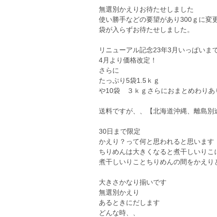
無選別かえりお待たせしました
使い勝手などの要望があり300ｇに変
袋が入らずお待たせしました。
リニューアル記念23年3月いっぱいま
4月より価格改定！
さらに
たっぷり5袋1.5ｋｇ
や10袋 ３ｋｇさらにおまとめわりあ
送料ですが、、【北海道沖縄、離島別
30日まで限定
かえり？って何と思われると思います
ちりめんは大きくなると煮干しいりこ
煮干しいりことちりめんの間をかえり
大きさかなり揃いです
無選別かえり
あるときにだします
どんな時、、