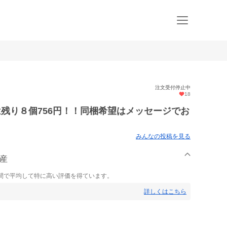
注文受付停止中
18
は残り８個756円！！同梱希望はメッセージでお
みんなの投稿を見る
水産
間で平均して特に高い評価を得ています。
詳しくはこちら