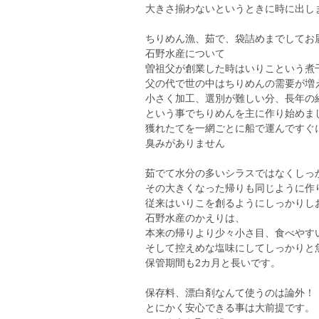
大きさ揃わないというときに時に出し
ちりめん漁、茹で、袋詰めまでしてお
石野水産について
曽祖父が創業した時はいりこという煮
父の代で世の中はちりめんの需要が増
小さく加工、選別が難しい分、長年の
という事でちりめんを主に作り始めま
獲れたてを一網ごとに船で運んですぐ
臭みがありません
茹でて水分の多いシラスではなくしっ
その大きくなった帰りも同じように作
従来はいりこを創るようにしっかりし
石野水産のかえりは、
本来の帰りより少々小さ目、食べやす
そして控えめな塩味にしてしっかりと
保管期間も2カ月と長いです。
保存料、漂白剤なんて使うのは論外！
とにかく安心できる事は大前提です。