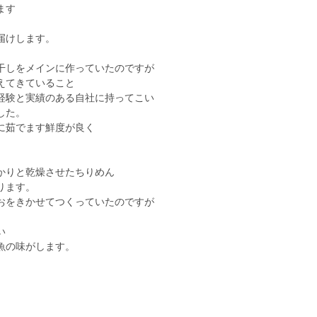
ます
届けします。
干しをメインに作っていたのですが
えてきていること
経験と実績のある自社に持ってこい
した。
に茹でます鮮度が良く
かりと乾燥させたちりめん
ります。
おをきかせてつくっていたのですが
い
魚の味がします。