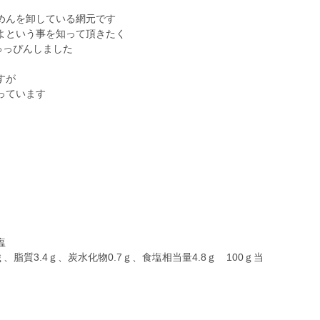
めんを卸している網元です
よという事を知って頂きたく
ゅっぴんしました
すが
っています
塩
.ｇ、脂質3.4ｇ、炭水化物0.7ｇ、食塩相当量4.8ｇ 100ｇ当