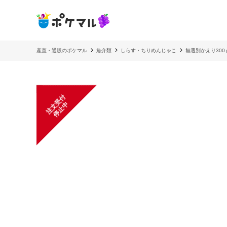
産直・通販のポケマル
魚介類
しらす・ちりめんじゃこ
無選別かえり30
注
文
受
付
停
止
中