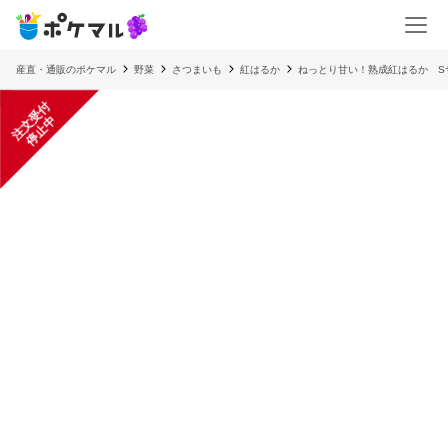
産直・通販のポケマル
野菜
さつまいも
紅はるか
ねっとり甘い！熟成紅はるか 
注
文
受
付
停
止
中