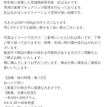
昨年秋に収穫した茨城県鉾田市産 紅はるかです。
専用の倉庫でキュアリング処理を行なっております。
紅はるかはシルクスイートより甘味が強い品種です。
大きさは100〜200gのSサイズになります。
同じSサイズでも細長い形や太く短い形がございます。
写真はイメージですので、ご参考にいただければ幸いです。丁寧
に取り扱っておりますが、収穫・水洗い時の傷や皮のはがれがご
ざいます。
輸送中で商品の擦れや折れる可能性がありますのでご理解の上、
ご購入お願いいたします。
稀に傷んでしまうお芋がございます。痛みが多い場合はご連絡お
願いいたします。
【品種・味の特徴・食べ方】
ねっとり甘い
ご家庭での焼き芋に最適な大きさです。
【数量、分量の目安】
一本100〜200グラム
5キロ 30〜40本程度