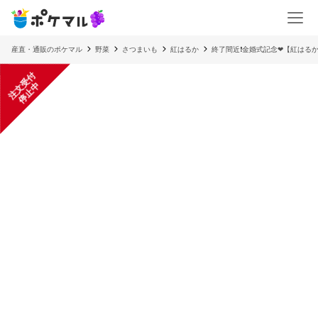
産直・通販のポケマル
野菜
さつまいも
紅はるか
終了間近❗️金婚式記念❤︎【紅はるか
注
文
受
付
停
止
中