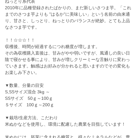
ねっとり系代表
2010年に品種登録されたばかりの、まだ新しいさつま芋。「これ
までのさつま芋よりも "はるか"に美味しい」という名前の由来通
り、甘さと、しっとり、ねっとりのバランスが絶妙。とても上品
なさつま芋です。
！！☆☆☆！！
収穫後、時間が経過するにつれ糖度が増します。
その為収穫購入直後は、甘みがやや弱いですが、風通しの良い日
陰で寝かせる事により、甘みが増しクリーミーな舌触りに変わっ
ていきます。触感はお好みが分かれると思いますのでその変化も
お楽しみ下さい。
▼数量、分量の目安
S,SSサイズ混合 3kg ～
SSサイズ 50ｇ～100ｇ
Ｓサイズ 100ｇ～200ｇ
▼栽培/生産方法、こだわり
米ぬかなどを使用し、環境に配慮した農業を目指しています！
米ぬかには、胚芽に含まれる糖質と、様々なミネラルなどが、豊