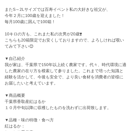
またS～2Lサイズでは百寿イベント私の大好きな祖父が、
今年２月に100歳を迎えました！
毎月100歳に因んで100箱！
10キロの方も、これまた私の次男が20歳❣️
こちらも20箱限定でお安くしておりますので、よろしければ覗い
てみて下さい😊
▼自己紹介
我が家は、千葉県で150年以上続く農家です。代々、時代環境に適
した農家の在り方を模索して参りました。これまで培った知識と
経験を活かして、今後も安全で、より良い食材を消費者の皆様に
お届したいと考えています。
▼商品概要
千葉県香取産紅はるか
１０月中旬以降に収穫したものを洗わずに出荷致します。
▼品種・味の特徴・食べ方
紅はるか：