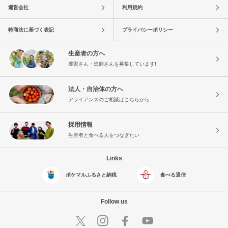
運営会社
利用規約
特商法に基づく表記
プライバシーポリシー
生産者の方へ
農家さん・漁師さんを募集しています!
法人・自治体の方へ
アライアンスのご相談はこちらから
採用情報
生産者と食べる人をつなぎたい
Links
ポケマルふるさと納税
食べる通信
Follow us