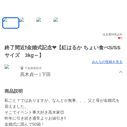
注文受付停止中
3
終了間近❗️金婚式記念❤︎【紅はるか ちょい食べS/SS
サイズ 3kg～】
みんなの投稿を見る
千葉県香取市
髙木貞一 | 下田
商品説明
私ごと？ではありますが、なんとか無事、、、父と母が金婚式を
迎えました。
そこでイベント事大好き髙木家😊
昨年に引き続き通常よりお値引き‼️
金婚式に因んで50箱！