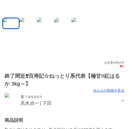
注文受付停止中
2
終了間近❣️百寿記☆ねっとり系代表【極甘‼️紅はる
か 3kg～】
みんなの投稿を見る
千葉県香取市
髙木貞一 | 下田
商品説明