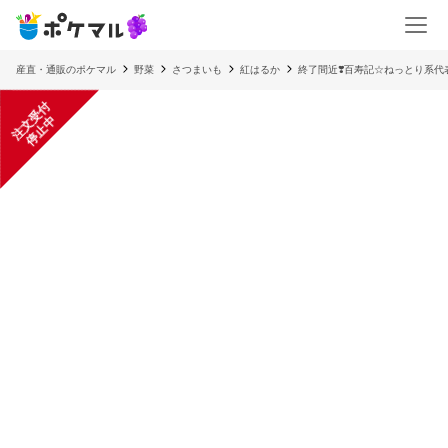
産直・通販のポケマル
野菜
さつまいも
紅はるか
終了間近❣️百寿記☆ねっとり系代表
注
文
受
付
停
止
中