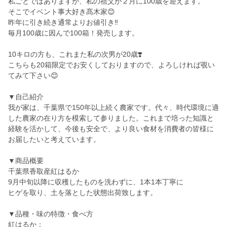
私ごとではありますが、私の祖父が２月に100歳を迎えます。
そこでイベント事大好き髙木家😊
昨年に引き続き通常よりお値引き‼️
毎月100歳に因んで100箱！発売します。
10キロの方も、これまた私の次男が20歳❣️
こちらも20箱限定でお安くしておりますので、よろしければ覗い
てみて下さい😊
▼自己紹介
我が家は、千葉県で150年以上続く農家です。代々、時代環境に適
した農家の在り方を模索して参りました。これまで培った知識と
経験を活かして、今後も安全で、より良い食材を消費者の皆様に
お届したいと考えています。
▼商品概要
千葉県香取産紅はるか
9月中旬以降に収穫したものを洗わずに、1本1本丁寧に
ヒゲを取り、土を落とした状態出荷致します。
▼品種・味の特徴・食べ方
紅はるか：