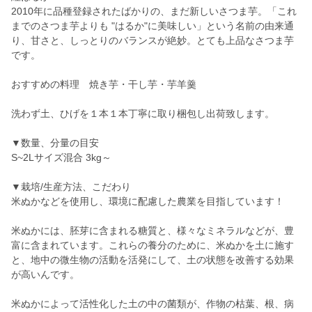
2010年に品種登録されたばかりの、まだ新しいさつま芋。「これ
までのさつま芋よりも "はるか"に美味しい」という名前の由来通
り、甘さと、しっとりのバランスが絶妙。とても上品なさつま芋
です。
おすすめの料理 焼き芋・干し芋・芋羊羹
洗わず土、ひげを１本１本丁寧に取り梱包し出荷致します。
▼数量、分量の目安
S~2Lサイズ混合 3kg～
▼栽培/生産方法、こだわり
米ぬかなどを使用し、環境に配慮した農業を目指しています！
米ぬかには、胚芽に含まれる糖質と、様々なミネラルなどが、豊
富に含まれています。これらの養分のために、米ぬかを土に施す
と、地中の微生物の活動を活発にして、土の状態を改善する効果
が高いんです。
米ぬかによって活性化した土の中の菌類が、作物の枯葉、根、病