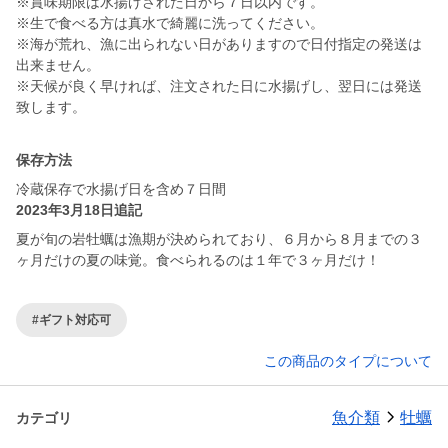
※賞味期限は水揚げされた日から７日以内です。
※生で食べる方は真水で綺麗に洗ってください。
※海が荒れ、漁に出られない日がありますので日付指定の発送は
出来ません。
※天候が良く早ければ、注文された日に水揚げし、翌日には発送
致します。
保存方法
冷蔵保存で水揚げ日を含め７日間
2023年3月18日追記
夏が旬の岩牡蠣は漁期が決められており、６月から８月までの３
ヶ月だけの夏の味覚。食べられるのは１年で３ヶ月だけ！
#ギフト対応可
この商品のタイプについて
魚介類
牡蠣
カテゴリ