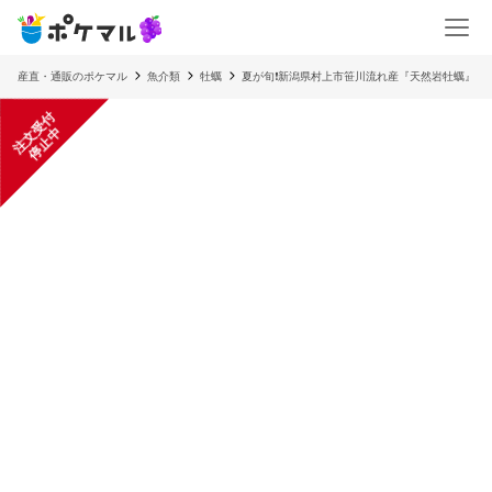
産直・通販のポケマル
魚介類
牡蠣
夏が旬❗️新潟県村上市笹川流れ産『天然岩牡蠣』
注
文
受
付
停
止
中