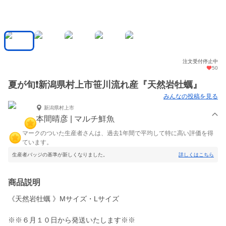
注文受付停止中
50
夏が旬❗️新潟県村上市笹川流れ産『天然岩牡蠣』
みんなの投稿を見る
新潟県村上市
本間晴彦 | マルチ鮮魚
マークのついた生産者さんは、過去1年間で平均して特に高い評価を得
ています。
生産者バッジの基準が新しくなりました。
詳しくはこちら
商品説明
《天然岩牡蠣 》Mサイズ・Lサイズ
※※６月１０日から発送いたします※※