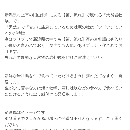
新潟県村上市の旧山北町にある【笹川流れ】で獲れる『天然岩牡
蠣』です！
『天然』で『岩』に生息しているため牡蠣の殻はゴツゴツしてい
るのが特徴！
身はプリプリで新潟県の中でも【笹川流れ】産の岩牡蠣は身入り
が良いと言われており、県内でも人気がありブランド化されてお
ります。
獲れたて新鮮な天然物の岩牡蠣をぜひご賞味ください！
新鮮な岩牡蠣を生で食べていただけるように獲れたてをすぐに発
送します！
生が少し苦手な方は焼き牡蠣、蒸し牡蠣などの食べ方で食べてい
ただけるように全て殻付きで発送致します。
※画像はイメージです
※到着まで２日かかる地域への発送は不可となります。ご了承く
ださい。