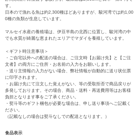
す。
日本ので漁れる魚は約2,300種ほどありますが、駿河湾では約1,00
0種の魚類が生息しています。
マルセイ水産の養殖場は、伊豆半島の北西に位置し、駿河湾の中
でも水質が綺麗な恵まれたエリアでマダイを養殖しています。
＜ギフト時注意事項＞
・ご自宅以外への配送の場合は、ご注文時【お届け先】と【ご注
文者】の両方にご住所・お名前の入力をお願いします。
・送り主情報の入力がない場合、弊社情報が自動的に送り状伝票
に印字されます。
・お届け先にて注文した覚えがない、等の受取拒否で商品戻りが
多発しております。その場合、商品・送料・再送費用等はお客様
負担となります事をご了承ください。
・熨斗等のギフト梱包が必要な場合は、申し送り事項へご記載く
ださい。
（記載なしの場合は熨斗なしでの配送となります。）
食品表示