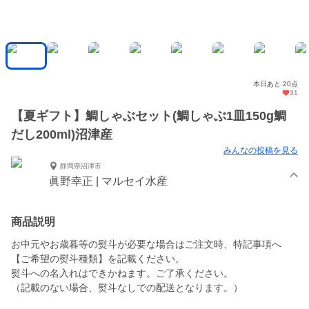
本日あと 20点
31
【夏ギフト】鯛しゃぶセット(鯛しゃぶ1皿150g鯛
だし200ml)沼津産
みんなの投稿を見る
静岡県沼津市
眞野幸正 | マルセイ水産
商品説明
お中元やお歳暮等の熨斗が必要な場合はご注文時、特記事項へ
【ご希望の熨斗種類】を記載ください。
熨斗への名入れはできかねます。ご了承ください。
（記載のない場合、熨斗なしでの配送となります。）