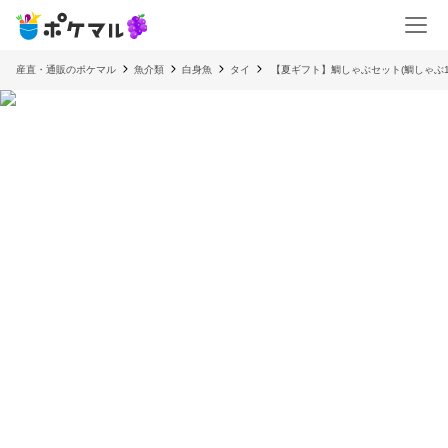
産直・通販のポケマル
魚介類
白身魚
タイ
【夏ギフト】鯛しゃぶセット(鯛しゃぶ1皿1