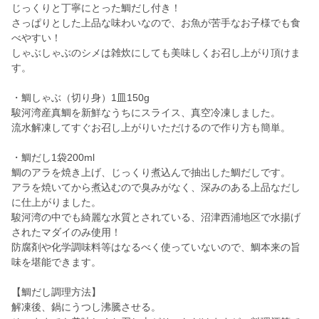
じっくりと丁寧にとった鯛だし付き！
さっぱりとした上品な味わいなので、お魚が苦手なお子様でも食
べやすい！
しゃぶしゃぶのシメは雑炊にしても美味しくお召し上がり頂けま
す。
・鯛しゃぶ（切り身）1皿150g
駿河湾産真鯛を新鮮なうちにスライス、真空冷凍しました。
流水解凍してすぐお召し上がりいただけるので作り方も簡単。
・鯛だし1袋200ml
鯛のアラを焼き上げ、じっくり煮込んで抽出した鯛だしです。
アラを焼いてから煮込むので臭みがなく、深みのある上品なだし
に仕上がりました。
駿河湾の中でも綺麗な水質とされている、沼津西浦地区で水揚げ
されたマダイのみ使用！
防腐剤や化学調味料等はなるべく使っていないので、鯛本来の旨
味を堪能できます。
【鯛だし調理方法】
解凍後、鍋にうつし沸騰させる。