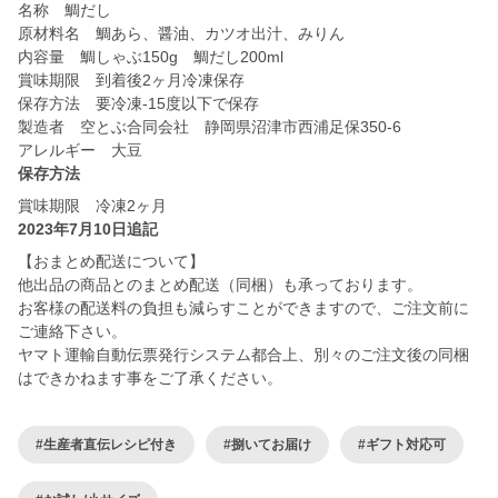
名称 鯛だし
原材料名 鯛あら、醤油、カツオ出汁、みりん
内容量 鯛しゃぶ150g 鯛だし200ml
賞味期限 到着後2ヶ月冷凍保存
保存方法 要冷凍-15度以下で保存
製造者 空とぶ合同会社 静岡県沼津市西浦足保350-6
アレルギー 大豆
保存方法
賞味期限 冷凍2ヶ月
2023年7月10日追記
【おまとめ配送について】
他出品の商品とのまとめ配送（同梱）も承っております。
お客様の配送料の負担も減らすことができますので、ご注文前に
ご連絡下さい。
ヤマト運輸自動伝票発行システム都合上、別々のご注文後の同梱
はできかねます事をご了承ください。
#生産者直伝レシピ付き
#捌いてお届け
#ギフト対応可