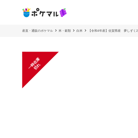
産直・通販のポケマル
米・穀類
白米
【令和4年産】佐賀県産 夢しずく20
一
在
庫
切
時
れ