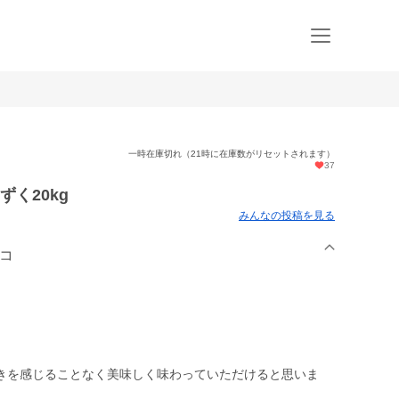
一時在庫切れ（21時に在庫数がリセットされます）
37
く20kg
みんなの投稿を見る
マコ
きを感じることなく美味しく味わっていただけると思いま