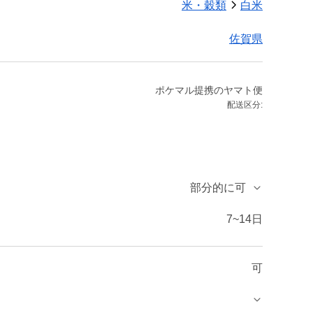
米・穀類
白米
佐賀県
ポケマル提携のヤマト便
配送区分:
部分的に可
7~14日
可