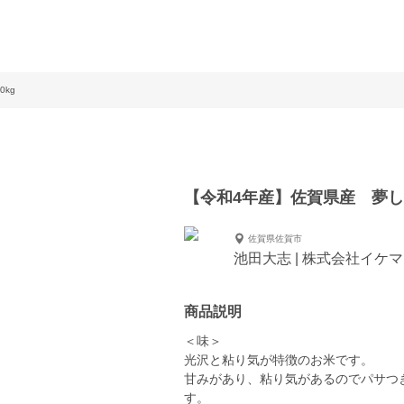
kg
【令和4年産】佐賀県産 夢しず
佐賀県佐賀市
池田大志 | 株式会社イケ
商品説明
＜味＞
光沢と粘り気が特徴のお米です。
甘みがあり、粘り気があるのでパサつ
す。