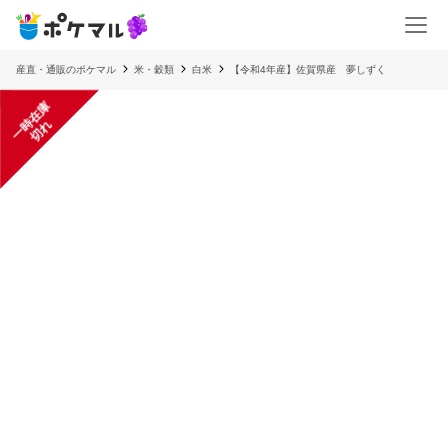
産直・通販のポケマル
米・穀類
白米
【令和4年産】佐賀県産 夢しずく
一
在
庫
切
時
れ