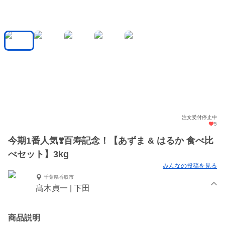
注文受付停止中
5
今期1番人気❣️百寿記念！【あずま & はるか 食べ比
べセット】3kg
みんなの投稿を見る
千葉県香取市
髙木貞一 | 下田
商品説明