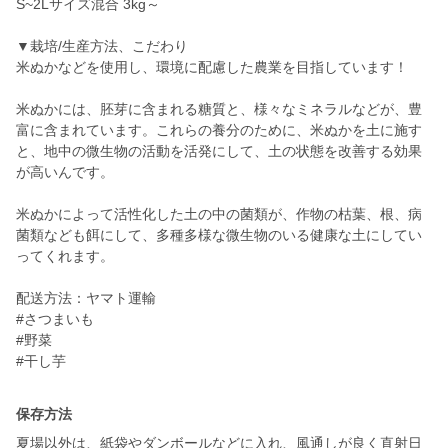
S~2Lサイズ混合 3kg～
▼栽培/生産方法、こだわり
米ぬかなどを使用し、環境に配慮した農業を目指しています！
米ぬかには、胚芽に含まれる糖質と、様々なミネラルなどが、豊
富に含まれています。これらの養分のために、米ぬかを土に施す
と、地中の微生物の活動を活発にして、土の状態を改善する効果
が高いんです。
米ぬかによって活性化した土の中の菌類が、作物の枯葉、根、病
菌類なども餌にして、多種多様な微生物のいる健康な土にしてい
ってくれます。
配送方法：ヤマト運輸
#さつまいも
#野菜
#干し芋
保存方法
夏場以外は、紙袋やダンボールなどに入れ、風通しが良く直射日