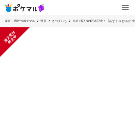
産直・通販のポケマル
野菜
さつまいも
今期1番人気❣️百寿記念！【あずま & はるか 
注
文
受
付
停
止
中