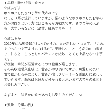
▼品種・味の特徴・食べ方
☆紅あずま
ホクホクしたさつま芋の代表格です。
ねっとり系が流行っていますが、栗のようなホクホクしたお芋の
方がお好きという方にはこちらがお勧めです。さつま芋の天ぷ
ら・大学いもなどには是非、紅あずまを！！
☆紅はるか
2010年に品種登録されたばかりの、まだ新しいさつま芋。「これ
までのさつま芋よりも "はるか"に美味しい」という名前の由来通
り、甘さと、しっとりのバランスが絶妙。とても上品なさつま芋
です。
収穫後、時間が経過するにつれ糖度が増します。
その為収穫購入直後は、甘みがやや弱いですが、風通しの良い日
陰で寝かせる事により、甘みが増しクリーミーな舌触りに変わっ
ていきます。触感はお好みが分かれると思いますのでその変化も
お楽しみ下さい。
あずまと、はるかの食べ比べをお楽しみください🍠
▼数量、分量の目安