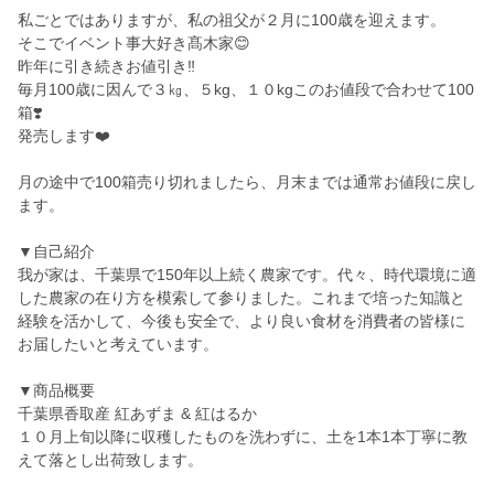
私ごとではありますが、私の祖父が２月に100歳を迎えます。
そこでイベント事大好き髙木家😊
昨年に引き続きお値引き‼️
毎月100歳に因んで３㎏、５kg、１０kgこのお値段で合わせて100
箱❣️
発売します❤️
月の途中で100箱売り切れましたら、月末までは通常お値段に戻し
ます。
▼自己紹介
我が家は、千葉県で150年以上続く農家です。代々、時代環境に適
した農家の在り方を模索して参りました。これまで培った知識と
経験を活かして、今後も安全で、より良い食材を消費者の皆様に
お届したいと考えています。
▼商品概要
千葉県香取産 紅あずま & 紅はるか
１０月上旬以降に収穫したものを洗わずに、土を1本1本丁寧に教
えて落とし出荷致します。