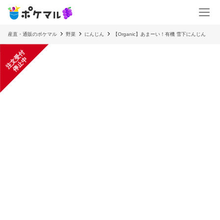
産直・通販のポケマル
野菜
にんじん
【Organic】あまーい！有機 雪下にんじん
注
文
受
付
停
止
中