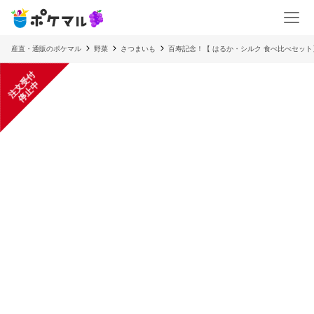
産直・通販のポケマル
野菜
さつまいも
百寿記念！【 はるか・シルク 食べ比べセット】
注
文
受
付
停
止
中