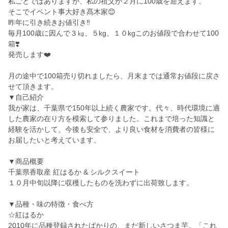
私ごとではありますが、私の祖父が２月に100歳を迎えます。
そこでイベント事大好き髙木家😊
昨年に引き続きお値引き‼️
毎月100歳に因んで３㎏、５kg、１０kgこのお値段で合わせて100
箱❣️
発売します❤️
月の途中で100箱売り切れましたら、月末までは通常お値段に戻さ
せて頂きます。
▼自己紹介
我が家は、千葉県で150年以上続く農家です。代々、時代環境に適
した農家の在り方を模索して参りました。これまで培った知識と
経験を活かして、今後も安全で、より良い食材を消費者の皆様に
お届したいと考えています。
▼商品概要
千葉県香取産 紅はるか & シルクスイート
１０月中旬以降に収穫したものを洗わずに出荷致します。
▼品種・味の特徴・食べ方
☆紅はるか
2010年に品種登録されたばかりの、まだ新しいさつま芋。「これ