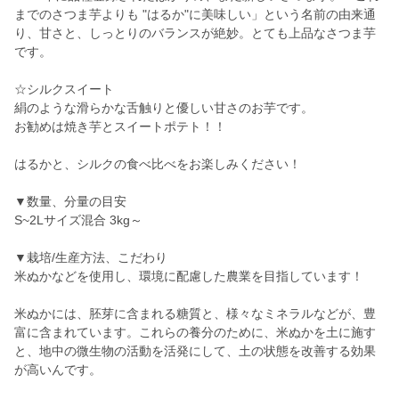
までのさつま芋よりも "はるか"に美味しい」という名前の由来通
り、甘さと、しっとりのバランスが絶妙。とても上品なさつま芋
です。
☆シルクスイート
絹のような滑らかな舌触りと優しい甘さのお芋です。
お勧めは焼き芋とスイートポテト！！
はるかと、シルクの食べ比べをお楽しみください！
▼数量、分量の目安
S~2Lサイズ混合 3kg～
▼栽培/生産方法、こだわり
米ぬかなどを使用し、環境に配慮した農業を目指しています！
米ぬかには、胚芽に含まれる糖質と、様々なミネラルなどが、豊
富に含まれています。これらの養分のために、米ぬかを土に施す
と、地中の微生物の活動を活発にして、土の状態を改善する効果
が高いんです。