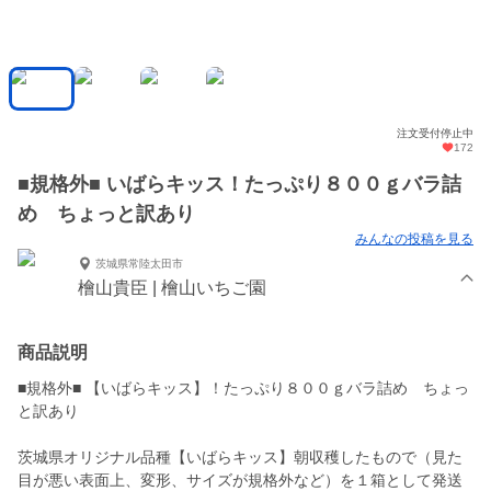
注文受付停止中
172
■規格外■ いばらキッス！たっぷり８００ｇバラ詰
め ちょっと訳あり
みんなの投稿を見る
茨城県常陸太田市
檜山貴臣 | 檜山いちご園
商品説明
■規格外■ 【いばらキッス】！たっぷり８００ｇバラ詰め ちょっ
と訳あり
茨城県オリジナル品種【いばらキッス】朝収穫したもので（見た
目が悪い表面上、変形、サイズが規格外など）を１箱として発送