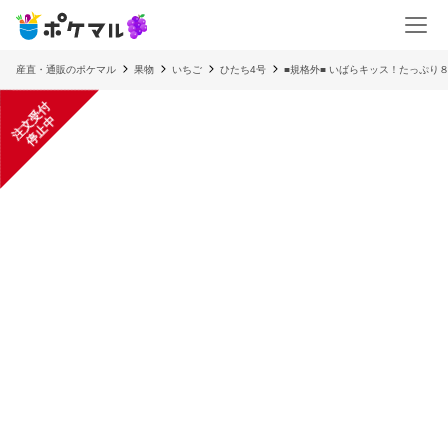
産直・通販のポケマル
果物
いちご
ひたち4号
■規格外■ いばらキッス！たっぷり
注
文
受
付
停
止
中