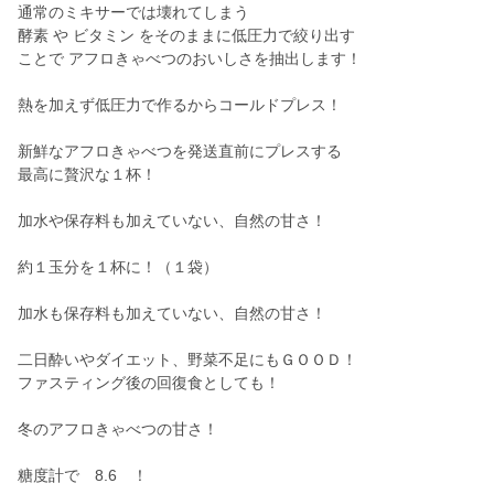
通常のミキサーでは壊れてしまう
酵素 や ビタミン をそのままに低圧力で絞り出す
ことで アフロきゃべつのおいしさを抽出します！
熱を加えず低圧力で作るからコールドプレス！
新鮮なアフロきゃべつを発送直前にプレスする
最高に贅沢な１杯！
加水や保存料も加えていない、自然の甘さ！
約１玉分を１杯に！（１袋）
加水も保存料も加えていない、自然の甘さ！
二日酔いやダイエット、野菜不足にもＧＯＯＤ！
ファスティング後の回復食としても！
冬のアフロきゃべつの甘さ！
糖度計で 8.6 ！