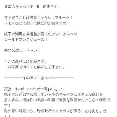
通常のきゃべつで 5 前後です。
甘すぎてこれは野菜じゃない...フルーツ！
レモンなどで割って飲むのがおすすめ！
銚子の潮風と寒暖差が育てたアフロきゃべつ
コールドプレスジュース！
是非お試し下さ～い！
＊この商品は冷凍品です。
冷蔵庫でゆっくり解凍して下さい。
ーーーーー冬のアフロきゃべつーーーーー
実は...冬のキャベツが一番おいしい！
銚子市沿岸部で栽培している冬のキャベツはミネラル成分を
多く含み、海洋性の気候の影響で適度な温度がおいしさの秘密で
す！
冬の寒い時期でも、野路栽培のキャベツが凍ることはありませ
ん！