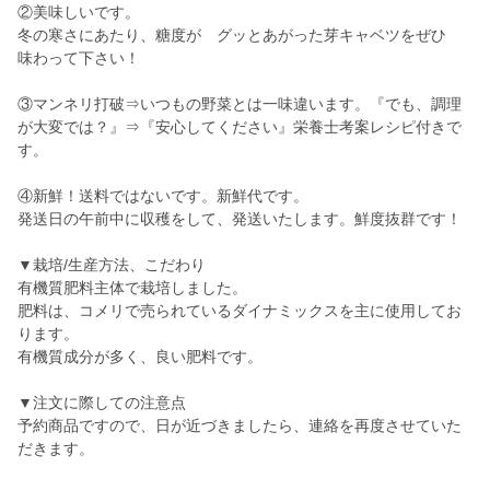
②美味しいです。
冬の寒さにあたり、糖度が グッとあがった芽キャベツをぜひ
味わって下さい！
③マンネリ打破⇒いつもの野菜とは一味違います。『でも、調理
が大変では？』⇒『安心してください』栄養士考案レシピ付きで
す。
④新鮮！送料ではないです。新鮮代です。
発送日の午前中に収穫をして、発送いたします。鮮度抜群です！
▼栽培/生産方法、こだわり
有機質肥料主体で栽培しました。
肥料は、コメリで売られているダイナミックスを主に使用してお
ります。
有機質成分が多く、良い肥料です。
▼注文に際しての注意点
予約商品ですので、日が近づきましたら、連絡を再度させていた