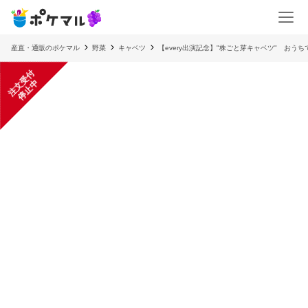
産直・通販のポケマル
野菜
キャベツ
【every出演記念】"株ごと芽キャベツ" おう
注
文
受
付
停
止
中