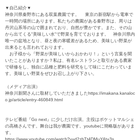
▼自己紹介▼
神奈川県秦野市にある双葉農園です。 東京の新宿駅から電車で
一時間の場所にあります。私たちの農園がある秦野市は、周りは
丹沢山系等の山で囲まれており、自然が豊かです。また、その山
から出てくる"美味しい水"で野菜を育てております。 神奈川県内
唯一の盆地となり、昼と夜の寒暖差があるため、美味しい野菜が
出来るとも言われております。
お子様から『野菜が美味しいからおかわり！』という言葉を聞
いたことがありますか？私は、有名レストランと取引がある農家
で研修をし、独自に品種と肥料を研究をして味にこだわっていま
す。美味しい野菜をぜひお召し上がり下さい。
（メディア出演）
神奈川新聞さんに取材していただきましたhttps://imakana.kanaloc
o.jp/article/entry-460849.html
テレビ番組『Go next』に少しだけ出演。主役はポケットマルシェ
の高橋さんです。舞台は我が農園です。youtubeに簡略版がありま
す。
https://www.youtube.com/watch?v=d2zbTt4DMuY&t=3s