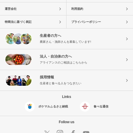
運営会社
利用規約
特商法に基づく表記
プライバシーポリシー
生産者の方へ
農家さん・漁師さんを募集しています!
法人・自治体の方へ
アライアンスのご相談はこちらから
採用情報
生産者と食べる人をつなぎたい
Links
ポケマルふるさと納税
食べる通信
Follow us