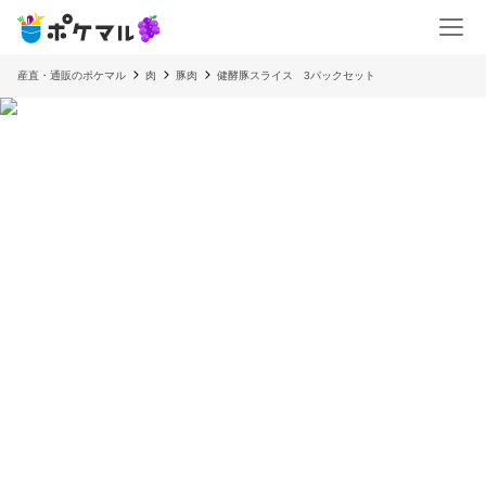
産直・通販のポケマル
肉
豚肉
健酵豚スライス 3パックセット