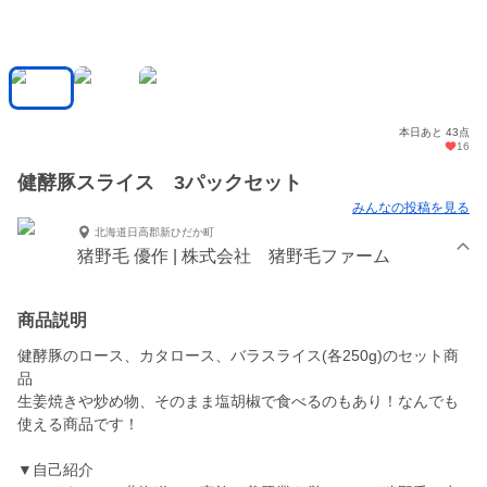
本日あと 43点
16
健酵豚スライス 3パックセット
みんなの投稿を見る
北海道日高郡新ひだか町
猪野毛 優作 | 株式会社 猪野毛ファーム
商品説明
健酵豚のロース、カタロース、バラスライス(各250g)のセット商
品
生姜焼きや炒め物、そのまま塩胡椒で食べるのもあり！なんでも
使える商品です！
▼自己紹介