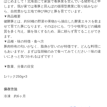
はじめまして！北海道にて家族で養豚業を営んでいる猪野毛と申
します。我が家では養豚と田んぼの循環型農業に取り組みなが
ら、自然豊かな土地で伸び伸びと豚を育てています。
▼商品概要
健酵豚とは、約50種の野菜や果物から抽出した酵素エキスを飲ま
せて育てた豚になります。そのほかにも、ワラや牧草などの繊維
質を多く与え、腸を強くするため、薬に頼らず育てることができ
ます。
▼品種・味の特徴・食べ方
豚肉特有の匂いがなく、脂身が甘いのが特徴です。どんな料理に
もあいますが、まずは塩胡椒のみで食べてみてください！味の違
いにきっと気づかれるはずです！
▼数量、分量の目安
保存方法
冷凍 約6ヶ月