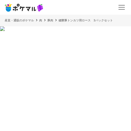
産直・通販のポケマル
肉
豚肉
健酵豚トンカツ用ロース 3パックセット