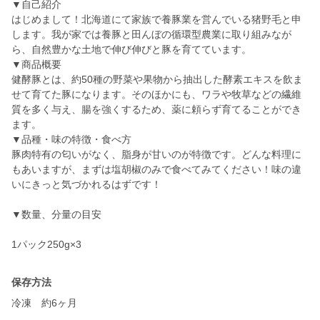
▼自己紹介
はじめまして！北海道にて家族で養豚業を営んでいる猪野毛と申
します。我が家では養豚と田んぼの循環型農業に取り組みなが
ら、自然豊かな土地で伸び伸びと豚を育てています。
▼商品概要
健酵豚とは、約50種の野菜や果物から抽出した酵素エキスを飲ま
せて育てた豚になります。そのほかにも、ワラや牧草などの繊維
質を多く与え、腸を強くするため、薬に頼らず育てることができ
ます。
▼品種・味の特徴・食べ方
豚肉特有の匂いがなく、脂身が甘いのが特徴です。どんな料理に
もあいますが、まずは塩胡椒のみで食べてみてください！味の違
いにきっと気づかれるはずです！
▼数量、分量の目安
保存方法
冷凍 約6ヶ月