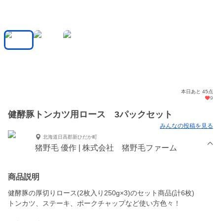
本日あと 45点
9
健酵豚トンカツ用ロース 3パックセット
みんなの投稿を見る
北海道日高郡新ひだか町
猪野毛 優作 | 株式会社 猪野毛ファーム
商品説明
健酵豚の厚切りロース(2枚入り250g×3)のセット商品(計6枚)
トンカツ、ステーキ、ポークチャップなど使い方色々！