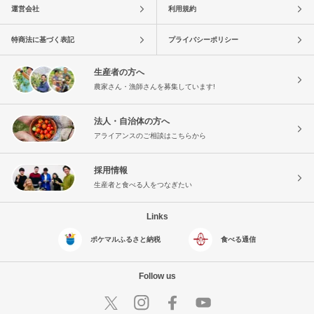
運営会社
利用規約
特商法に基づく表記
プライバシーポリシー
生産者の方へ
農家さん・漁師さんを募集しています!
法人・自治体の方へ
アライアンスのご相談はこちらから
採用情報
生産者と食べる人をつなぎたい
Links
ポケマルふるさと納税
食べる通信
Follow us