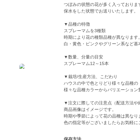
つぼみの状態の花が多く入っておりま
保水をした状態でお送りいたします。
▼品種の特徴
スプレーマムを3種類
時期により花の種類品種が異なります
白・黄色・ピンクやグリーン系など基
▼数量、分量の目安
スプレーマム12～15本
▼栽培/生産方法、こだわり
ハウスの中で色とりどり様々な品種の
様々な品種カラーからバリエーション
▼注文に際しての注意点（配送方法や
商品画像はイメージです。
時期や季節によって花の品種は異なり
色の指定等がございましたらお気軽に
保存方法