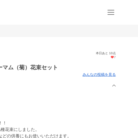
本日あと 10点
7
ーマム（菊）花束セット
みんなの投稿を見る
！！
品種花束にしました。
などの供養にもお使いいただけます。