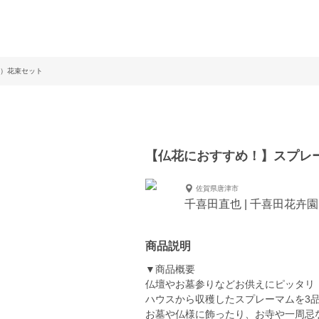
）花束セット
【仏花におすすめ！】スプレ
佐賀県唐津市
千喜田直也 | 千喜田花卉園
商品説明
▼商品概要
仏壇やお墓参りなどお供えにピッタリ
ハウスから収穫したスプレーマムを3
お墓や仏様に飾ったり、お寺や一周忌