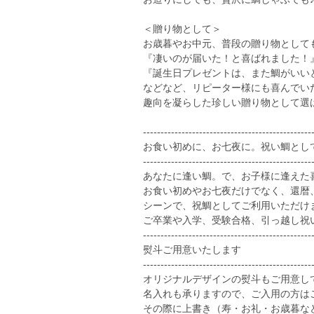
＜贈り物として＞
お歳暮やお中元、普段の贈り物として
『凄いのが届いた！と喜ばれました！
『誕生日プレゼントは、また鯛がいい
などなど、リピーター様にも喜んでい
趣向を凝らした珍しい贈り物として選
------------------------------------------------
お食い初めに、お七夜に。祝い鯛とし
------------------------------------------------
あなたに逢い鯛。で、お子様に逢えた
お食い初めやお七夜だけでなく、還暦
シーンで、祝鯛としてご利用いただけ
ご卒業や入学、受験合格、引っ越し祝
------------------------------------------------
熨斗ご用意いたします
------------------------------------------------
オリジナルデザインの熨斗もご用意し
名入れも承りますので、ご入用の方は
その際に上書き（寿・お礼・お歳暮な