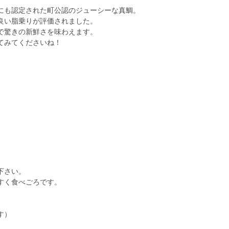
にも認定された町公認のジューシーな真鯛。
良い脂乗りが評価されました。
で驚きの新鮮さを味わえます。
てみてくださいね！
下さい。
すく食べごろです。
す）