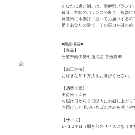
あなたに逢い鯛。は、南伊勢ブランド
旨味、甘味のバランスの良さ、抜群に
発送日に水揚げ・捌いてお届けするの
是非あなたの舌で、その実力を確かめ
■商品概要■
【商品】
三重県南伊勢町迫浦産 養殖真鯛
【加工方法】
お好きな加工方法をお選びください。
【消費期限】
出荷日＋４日
お届け日から２日以内にお召し上がり
お届けした頃がいちばん甘みを感じや
【サイズ】
1～1.2キロ（捌き前のサイズになりま