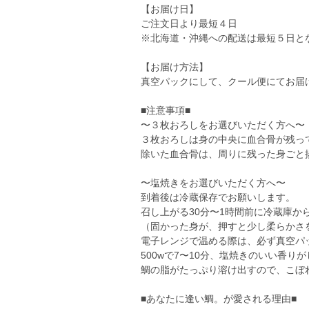
【お届け日】
ご注文日より最短４日
※北海道・沖縄への配送は最短５日と
【お届け方法】
真空パックにして、クール便にてお届
■注意事項■
〜３枚おろしをお選びいただく方へ〜
３枚おろしは身の中央に血合骨が残っ
除いた血合骨は、周りに残った身ごと
〜塩焼きをお選びいただく方へ〜
到着後は冷蔵保存でお願いします。
召し上がる30分〜1時間前に冷蔵庫か
（固かった身が、押すと少し柔らかさ
電子レンジで温める際は、必ず真空パ
500wで7〜10分、塩焼きのいい香り
鯛の脂がたっぷり溶け出すので、こぼ
■あなたに逢い鯛。が愛される理由■