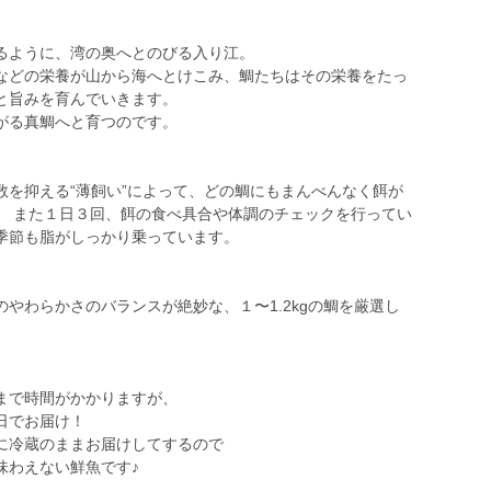
るように、湾の奥へとのびる入り江。
などの栄養が山から海へとけこみ、鯛たちはその栄養をたっ
と旨みを育んでいきます。
がる真鯛へと育つのです。
数を抑える“薄飼い”によって、どの鯛にもまんべんなく餌が
。 また１日３回、餌の食べ具合や体調のチェックを行ってい
季節も脂がしっかり乗っています。
やわらかさのバランスが絶妙な、１〜1.2kgの鯛を厳選し
まで時間がかかりますが、
日でお届け！
に冷蔵のままお届けしてするので
味わえない鮮魚です♪
♪