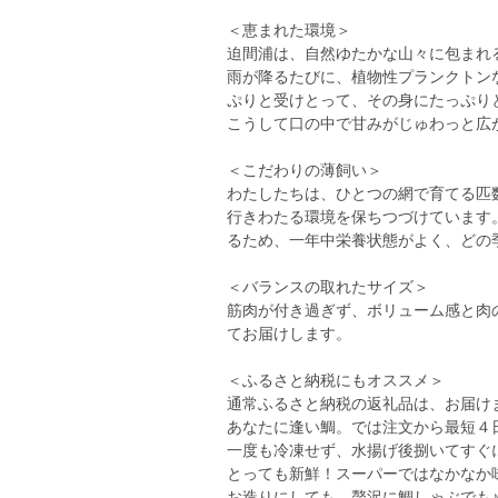
＜恵まれた環境＞
迫間浦は、自然ゆたかな山々に包まれ
雨が降るたびに、植物性プランクトン
ぷりと受けとって、その身にたっぷり
こうして口の中で甘みがじゅわっと広
＜こだわりの薄飼い＞
わたしたちは、ひとつの網で育てる匹
行きわたる環境を保ちつづけています
るため、一年中栄養状態がよく、どの
＜バランスの取れたサイズ＞
筋肉が付き過ぎず、ボリューム感と肉の
てお届けします。
＜ふるさと納税にもオススメ＞
通常ふるさと納税の返礼品は、お届け
あなたに逢い鯛。では注文から最短４
一度も冷凍せず、水揚げ後捌いてすぐ
とっても新鮮！スーパーではなかなか
お造りにしても、贅沢に鯛しゃぶでも