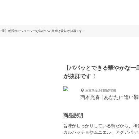
一皿】朝採れでジューシーな味わいの真鯛は旨味が抜群です！
【パパッとできる華やかな一
が抜群です！
三重県度会郡南伊勢町
西本光春 | あなたに逢い
商品説明
旨味がしっかりしている鯛だから、和
カルパッチョやムニエル、アクアパッ