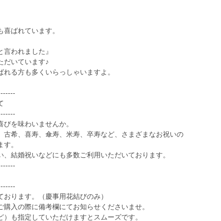
も喜ばれています。
』
と言われました』
ただいています♪
ばれる方も多くいらっしゃいますよ。
-------
て
-------
喜びを味わいませんか。
、古希、喜寿、傘寿、米寿、卒寿など、さまざまなお祝いの
ます。
い、結婚祝いなどにも多数ご利用いただいております。
-------
-------
ております。（慶事用花結びのみ）
ご購入の際に備考欄にてお知らせくださいませ。
ど）も指定していただけますとスムーズです。