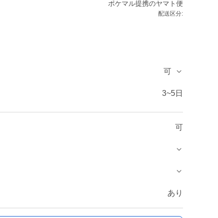
ポケマル提携のヤマト便
配送区分:
可
3~5日
可
あり