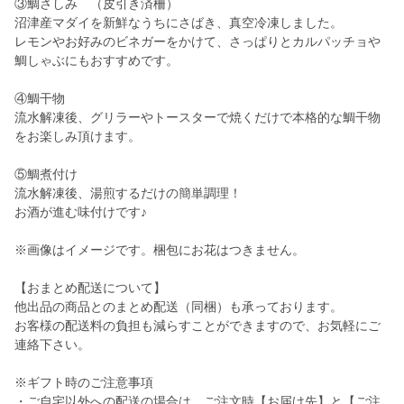
③鯛さしみ （皮引き済柵）
沼津産マダイを新鮮なうちにさばき、真空冷凍しました。
レモンやお好みのビネガーをかけて、さっぱりとカルパッチョや
鯛しゃぶにもおすすめです。
④鯛干物
流水解凍後、グリラーやトースターで焼くだけで本格的な鯛干物
をお楽しみ頂けます。
⑤鯛煮付け
流水解凍後、湯煎するだけの簡単調理！
お酒が進む味付けです♪
※画像はイメージです。梱包にお花はつきません。
【おまとめ配送について】
他出品の商品とのまとめ配送（同梱）も承っております。
お客様の配送料の負担も減らすことができますので、お気軽にご
連絡下さい。
※ギフト時のご注意事項
・ご自宅以外への配送の場合は、ご注文時【お届け先】と【ご注