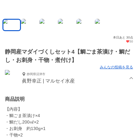
本日あと 30点
50
静岡産マダイづくしセット4【鯛ごま茶漬け・鯛だ
し・お刺身・干物・煮付け】
みんなの投稿を見る
静岡県沼津市
眞野幸正 | マルセイ水産
商品説明
【内容】
・鯛ごま茶漬け×4
・鯛だし200㎖×2
・お刺身 約130g×1
・干物×2