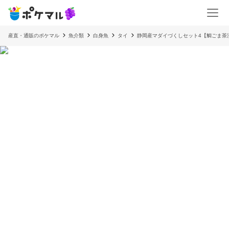
産直・通販のポケマル
魚介類
白身魚
タイ
静岡産マダイづくしセット4【鯛ごま茶