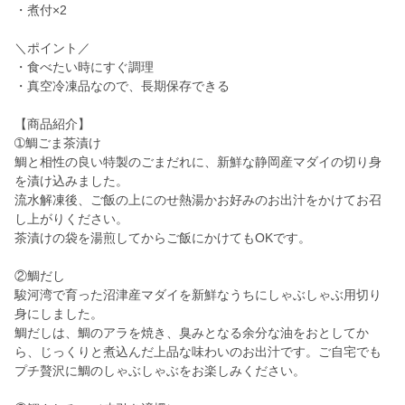
・煮付×2
＼ポイント／
・食べたい時にすぐ調理
・真空冷凍品なので、長期保存できる
【商品紹介】
➀鯛ごま茶漬け
鯛と相性の良い特製のごまだれに、新鮮な静岡産マダイの切り身
を漬け込みました。
流水解凍後、ご飯の上にのせ熱湯かお好みのお出汁をかけてお召
し上がりください。
茶漬けの袋を湯煎してからご飯にかけてもOKです。
②鯛だし
駿河湾で育った沼津産マダイを新鮮なうちにしゃぶしゃぶ用切り
身にしました。
鯛だしは、鯛のアラを焼き、臭みとなる余分な油をおとしてか
ら、じっくりと煮込んだ上品な味わいのお出汁です。ご自宅でも
プチ贅沢に鯛のしゃぶしゃぶをお楽しみください。