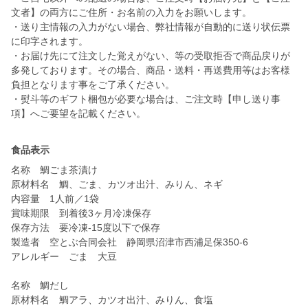
文者】の両方にご住所・お名前の入力をお願いします。
・送り主情報の入力がない場合、弊社情報が自動的に送り状伝票
に印字されます。
・お届け先にて注文した覚えがない、等の受取拒否で商品戻りが
多発しております。その場合、商品・送料・再送費用等はお客様
負担となります事をご了承ください。
・熨斗等のギフト梱包が必要な場合は、ご注文時【申し送り事
項】へご要望を記載ください。
食品表示
名称 鯛ごま茶漬け
原材料名 鯛、ごま、カツオ出汁、みりん、ネギ
内容量 1人前／1袋
賞味期限 到着後3ヶ月冷凍保存
保存方法 要冷凍-15度以下で保存
製造者 空とぶ合同会社 静岡県沼津市西浦足保350-6
アレルギー ごま 大豆
名称 鯛だし
原材料名 鯛アラ、カツオ出汁、みりん、食塩