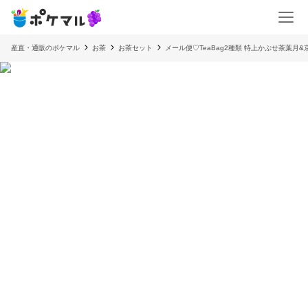
産直・通販のポケマル
お茶
お茶セット
メール便♡TeaBag2種類 特上かぶせ茶葉月