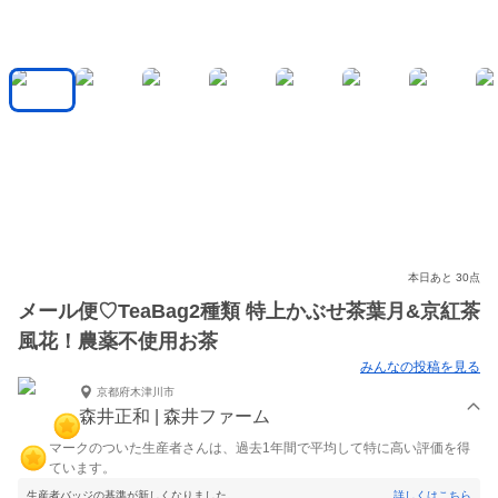
本日あと 30点
メール便♡TeaBag2種類 特上かぶせ茶葉月&京紅茶
風花！農薬不使用お茶
みんなの投稿を見る
京都府木津川市
森井正和 | 森井ファーム
マークのついた生産者さんは、過去1年間で平均して特に高い評価を得
ています。
生産者バッジの基準が新しくなりました。
詳しくはこちら