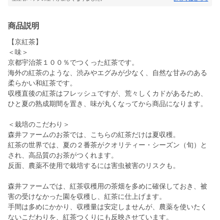
商品説明
【京紅茶】
＜味＞
京都宇治茶１００％でつくった紅茶です。
海外の紅茶のような、渋みやエグみが少なく、自然な甘みのある
柔らかい和紅茶です。
収穫直後の紅茶はフレッシュですが、荒々しくカドがあるため、
ひと夏の熟成期間を置き、味が丸くなってから商品になります。
＜栽培のこだわり＞
森井ファームのお茶では、こちらの紅茶だけは夏収穫。
紅茶の世界では、夏の２番茶がクオリティー・シーズン（旬）と
され、高品質のお茶がつくれます。
反面、農薬不使用で栽培するには害虫被害のリスクも。
森井ファームでは、紅茶収穫用の茶畑を多めに確保しておき、被
害の受けなかった園を収穫し、紅茶に仕上げます。
手間は多めにかかり、収穫量は安定しませんが、農薬を使いたく
ないこだわりを、紅茶つくりにも反映させています。