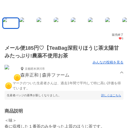
販売終了
6
メール便185円♡【TeaBag深煎りほうじ茶太陽甘
みたっぷり!農薬不使用お茶
みんなの投稿を見る
京都府木津川市
森井正和 | 森井ファーム
マークのついた生産者さんは、過去1年間で平均して特に高い評価を得
ています。
生産者バッジの基準が新しくなりました。
詳しくはこちら
商品説明
＜味＞
春に収穫した１番茶のみを使った上質のほうじ茶です。