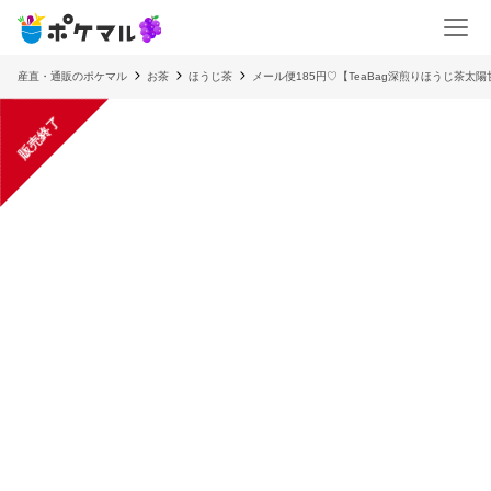
産直・通販のポケマル
お茶
ほうじ茶
メール便185円♡【TeaBag深煎りほうじ茶太
販売終了