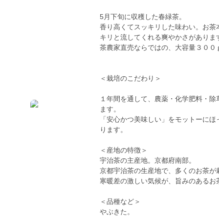
5月下旬に収穫した春緑茶。
香り高くてスッキリした味わい。お茶
キリと流してくれる爽やかさがありま
茶農家直売ならではの、大容量３００
＜栽培のこだわり＞
１年間を通して、農薬・化学肥料・除
ます。
「安心かつ美味しい」をモットーにほ
ります。
＜産地の特徴＞
宇治茶の主産地。京都府南部。
京都宇治茶の生産地で、多くのお茶が
寒暖差の激しい気候が、旨みのあるお
＜品種など＞
やぶきた。