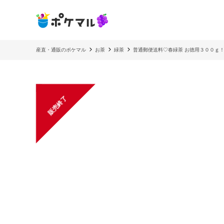
産直・通販のポケマル
お茶
緑茶
普通郵便送料♡春緑茶 お徳用３００ｇ
販売終了