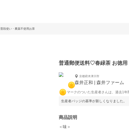
！普段使い・農薬不使用お茶
普通郵便送料♡春緑茶 お徳
京都府木津川市
森井正和 | 森井ファーム
マークのついた生産者さんは、過去1年
生産者バッジの基準が新しくなりました。
商品説明
＜味＞