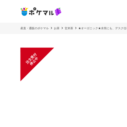
産直・通販のポケマル
お茶
玄米茶
★オーガニック★水筒にも、デスク仕
注
文
受
付
停
止
中