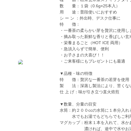
数 量：１袋（0.6g×25本入）
用 途：普段使いにおすすめ
シ ー ン ：外出時、デスク仕事に
特 徴：
・一番茶の柔らかい芽を贅沢に使用し
・摘み取った新鮮な香りと香ばしい玄
・栄養まるごと（HOT ICE 両用）
・急須入らずで簡単、便利
・お子さまの大喜び！！
・ご来客様にもプレゼントにも最適
▼品種・味の特徴
特 徴：贅沢な一番茶の若芽を使用
製 法：深蒸し製法により、苦くな
仕 上 げ：味が引き立つ直火焙煎
▼数量、分量の目安
水筒：約２００ccの水筒に１本分入れ
水でもお湯でもどちらでもご利用
マグカップ：粉末１本を入れて、水か
濃ければ、途中で水やお湯を