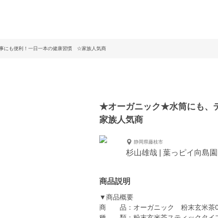
事にも便利！一日一本の健康習慣 ☆家族人気商
★オーガニック★水筒にも、
家族人気商
静岡県藤枝市
杉山雄哉 | 葉っピイ向島
商品説明
▼商品概要
商 品：オーガニック 粉末玄米茶0.6
種 類：粉末玄米茶スティックタイ