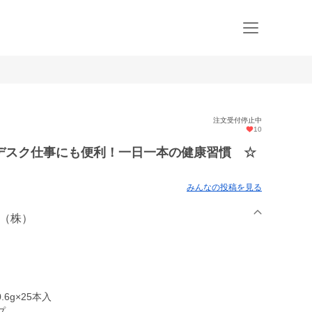
注文受付停止中
10
デスク仕事にも便利！一日一本の健康習慣 ☆
みんなの投稿を見る
園（株）
g×25本入
プ