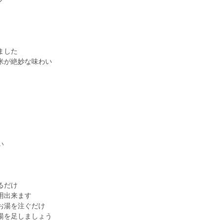
ました
米が絶妙な味わい
い
るだけ
出来ます
お湯を注ぐだけ
足しましょう