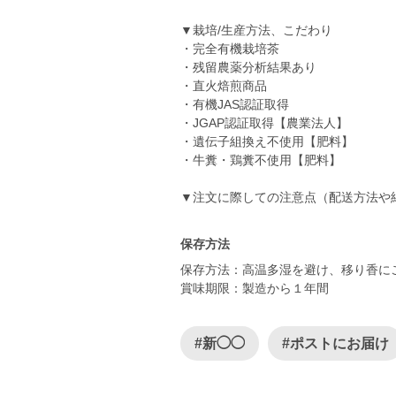
▼栽培/生産方法、こだわり
・完全有機栽培茶
・残留農薬分析結果あり
・直火焙煎商品
・有機JAS認証取得
・JGAP認証取得【農業法人】
・遺伝子組換え不使用【肥料】
・牛糞・鶏糞不使用【肥料】
保存方法
保存方法：高温多湿を避け、移り香に
賞味期限：製造から１年間
#新◯◯
#ポストにお届け