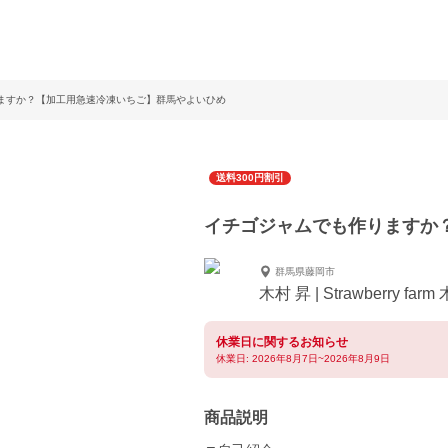
ますか？【加工用急速冷凍いちご】群馬やよいひめ
送料300円割引
イチゴジャムでも作りますか
群馬県藤岡市
木村 昇 | Strawberry fa
休業日に関するお知らせ
休業日: 2026年8月7日~2026年8月9日
商品説明