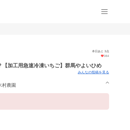
本日あと 3点
384
？【加工用急速冷凍いちご】群馬やよいひめ
みんなの投稿を見る
rm 木村農園