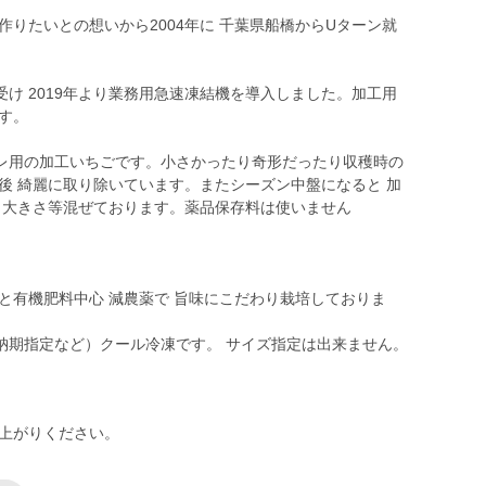
作りたいとの想いから2004年に 千葉県船橋からUターン就
け 2019年より業務用急速凍結機を導入しました。加工用
す。
レ用の加工いちごです。小さかったり奇形だったり収穫時の
後 綺麗に取り除いています。またシーズン中盤になると 加
 大きさ等混ぜております。薬品保存料は使いません
と有機肥料中心 減農薬で 旨味にこだわり栽培しておりま
納期指定など）クール冷凍です。 サイズ指定は出来ません。
し上がりください。