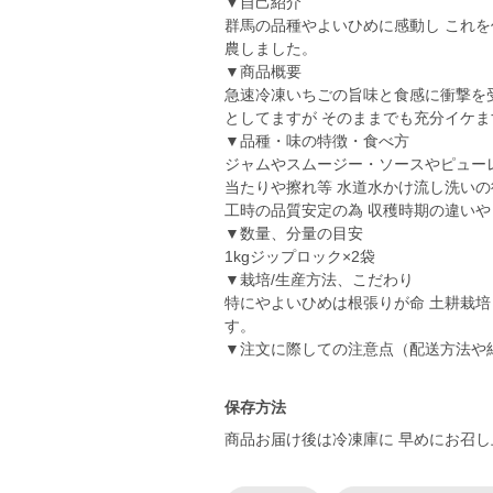
▼自己紹介
群馬の品種やよいひめに感動し これを
農しました。
▼商品概要
急速冷凍いちごの旨味と食感に衝撃を受
としてますが そのままでも充分イケま
▼品種・味の特徴・食べ方
ジャムやスムージー・ソースやピュー
当たりや擦れ等 水道水かけ流し洗いの
工時の品質安定の為 収穫時期の違いや
▼数量、分量の目安
1kgジップロック×2袋
▼栽培/生産方法、こだわり
特にやよいひめは根張りが命 土耕栽培
す。
▼注文に際しての注意点（配送方法や
保存方法
商品お届け後は冷凍庫に 早めにお召