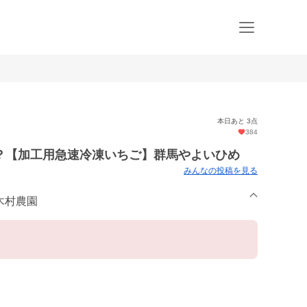
本日あと 3点
384
？【加工用急速冷凍いちご】群馬やよいひめ
みんなの投稿を見る
rm 木村農園