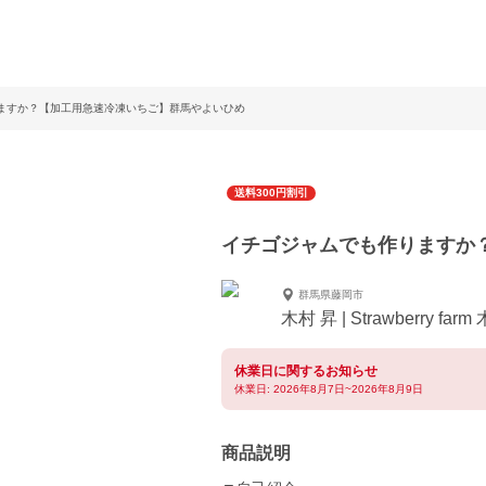
ますか？【加工用急速冷凍いちご】群馬やよいひめ
送料300円割引
イチゴジャムでも作りますか
群馬県藤岡市
木村 昇 | Strawberry fa
休業日に関するお知らせ
休業日: 2026年8月7日~2026年8月9日
商品説明