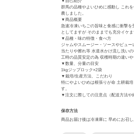
▼自己紹介
群馬の品種やよいひめに感動し これを
農しました。
▼商品概要
急速冷凍いちごの旨味と食感に衝撃を受
としてますが そのままでも充分イケま
▼品種・味の特徴・食べ方
ジャムやスムージー・ソースやピュー
当たりや擦れ等 水道水かけ流し洗いの
工時の品質安定の為 収穫時期の違いや
▼数量、分量の目安
1kgジップロック×2袋
▼栽培/生産方法、こだわり
特にやよいひめは根張りが命 土耕栽培
す。
▼注文に際しての注意点（配送方法や
保存方法
商品お届け後は冷凍庫に 早めにお召