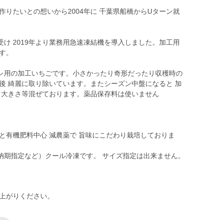
作りたいとの想いから2004年に 千葉県船橋からUターン就
け 2019年より業務用急速凍結機を導入しました。加工用
す。
レ用の加工いちごです。小さかったり奇形だったり収穫時の
後 綺麗に取り除いています。またシーズン中盤になると 加
 大きさ等混ぜております。薬品保存料は使いません
と有機肥料中心 減農薬で 旨味にこだわり栽培しておりま
納期指定など）クール冷凍です。 サイズ指定は出来ません。
し上がりください。