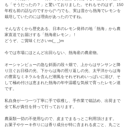
も「そうだったの？」と驚いておりました。それもそのはず、150
年程も前の話なのですから(^-^)でも、実は昔から熱海でレモンを
栽培していたのには理由があったのですね。
そんな古くから歴史ある、日本のレモン発祥の地「熱海」から農
家直送でお届けする「熱海産レモン」！
どうぞ、ご賞味くださいm(_ _)m
今では市場にほとんど出回らない、熱海産の農産物。
オーシャンビューの急な斜面の段々畑で、上からはサンサンと降
り注ぐお日様の光、下からは海の照り返しの光、太平洋からは海
の豊富なミネラルを含んだ潮風をそれぞれめいっぱいに浴び、そ
して極め付けは恵まれた熱海の年中温暖な気候で育ったレモン達
です。
私自身が一つ一つ丁寧に手で収穫し、手作業で箱詰め、出荷まで
全て私が責任を持って行っております。
農薬類一切の不使用なので、皮までまるっとご利用頂けます。
お菓子やケーキ作りには香り成分が特に含まれる皮ごと、丸ごと