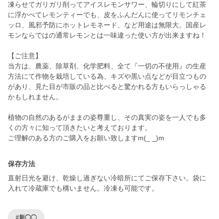
凍らせてガリガリ削ってアイスレモンサワー、輪切りにして紅茶
に浮かべてレモンティーでも、皮をふんだんに使ってリモンチェ
ッロ、風邪予防にホットレモネード、など用途は無限大。国産レ
モンならではの通常レモンとは一味違った使い方が出来ますね！
【ご注意】
当方は、農薬、除草剤、化学肥料、全て『一切の不使用』の生産
方法にて作物を栽培している為、キズや黒い点などが目立つもの
があり、見た目が市販の品と比べると驚かれる方もいらっしゃる
かもしれません。
植物の自然のあるがままの姿尊重し、その真実の姿を一人でも多
くの方々に知って頂きたいと考えております。
ご理解のある方のご購入をお願い致しますm(_ _)m
保存方法
直射日光を避け、乾燥し過ぎない冷暗所にてご保存下さい。袋に
入れて冷蔵庫でも構いません。冷凍も可能です。
#新◯◯