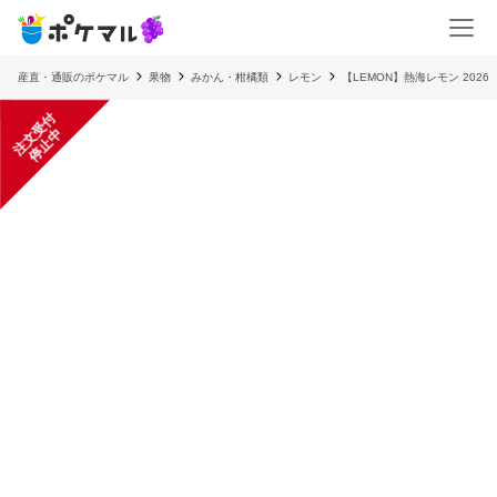
産直・通販のポケマル
果物
みかん・柑橘類
レモン
【LEMON】熱海レモン 2026
注
文
受
付
停
止
中