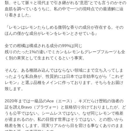
類、そして脈々と現代まで引き継がれる“意思”とでも言うのかその
血筋を調べているうちに、私の中で一つの現時点での最適解に辿
り着きました。
『レモンはレモンたらしめる微弱な香りの成分が存在する。その
ほんの僅かな成分がレモンをレモンとさせている』
全ての柑橘は構成される成分の99%は同じ
残りのたった1%の違いでミカンもレモンもグレープフルーツも全
く別の果実として生まれてくるという事実。
そんな、ある種踏み込んではならない領域にまで立ち入ってしま
ったような私自身が、性質的には日本では非効率ながら『これぞ
レモン』と選ぶ品種をメインに作っております。そちらをお届け
致します。
2020年までは一級品のAce（エース）、キズだらけ歴戦の強者の
証を讃えBravo（ブラヴォー）と規格切り分けておりましたが、ど
うも公平ではない。シームレスではない。なぜ同じレモンで格差
が産まれるのか。私の目指す世界はそうではない、との想いから
格差を無くします。現実リアルから目を背ける事なくありのまま