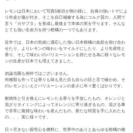
レモンは日本において写真5枚目が例の様に、自身の強いトゲによ
り外皮が傷が付き、そこを自己補修する為にコルク質の、人間で
言う『カサブタ』を形成し最後まで本体の実を守ります。そんな
とても強い生命力を持つ柑橘の一つでもあります。
近年では、日本の気候に適応した強い日本柑橘の血筋を掛け合わ
せたり、よりレモンの味わいをマイルドにしたり、より生産性と
香り、そして味わいのバリエーションを持たせる為に様々なレモ
ンの生産が日本でも増えてきました。
勿論当園も例外ではございません。
何種類も作っては香りも味も見た目も自らの目と舌で確かめ、そ
のレモンといえどバリエーションの多さに年々驚くばかりです。
耐病性と引き換えにレモンたる香りを手放したもの、オレンジと
混ざりタイミングによってオレンジに寄り過ぎるもの、混ざる事
で非常に複雑な味わいを産んだもの、新たな特質を手に入れたも
の、、、実に様々です。
日々尽きない探究心を燃料に、世界中のありとあらゆる柑橘の種