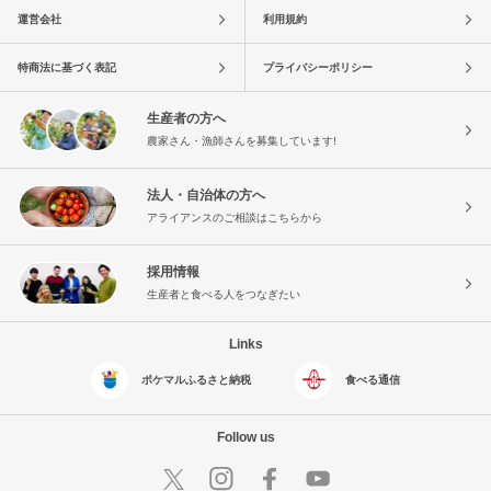
運営会社
利用規約
特商法に基づく表記
プライバシーポリシー
生産者の方へ
農家さん・漁師さんを募集しています!
法人・自治体の方へ
アライアンスのご相談はこちらから
採用情報
生産者と食べる人をつなぎたい
Links
ポケマルふるさと納税
食べる通信
Follow us