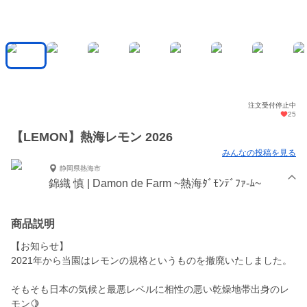
注文受付停止中
25
【LEMON】熱海レモン 2026
みんなの投稿を見る
静岡県熱海市
錦織 慎 | Damon de Farm ~熱海ﾀﾞﾓﾝﾃﾞﾌｧ-ﾑ~
商品説明
【お知らせ】
2021年から当園はレモンの規格というものを撤廃いたしました。
そもそも日本の気候と最悪レベルに相性の悪い乾燥地帯出身のレ
モン🍋