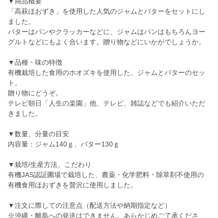
▼商品概要
「高萩ほおずき」を使用した人気のジャムとバターをセットにし
ました。
バターはパンやクラッカーなどに、ジャムはパンはもちろんヨー
グルトなどにもよく合います。贈り物などにいかがでしょうか。
▼品種・味の特徴
有機栽培した食用のホオズキを使用した、ジャムとバターのセッ
ト。
贈り物にどうぞ。
テレビ朝日「人生の楽園」他、テレビ、雑誌などでも紹介いただ
きました。
▼数量、分量の目安
内容量：ジャム140ｇ、バター130ｇ
▼栽培/生産方法、こだわり
有機JAS認証圃場で栽培した、農薬・化学肥料・除草剤不使用の
有機食用ほおずきを贅沢に使用しました。
▼注文に際しての注意点（配送方法や納期指定など）
※沖縄・離島への発送はできません。あらかじめご了承くださ