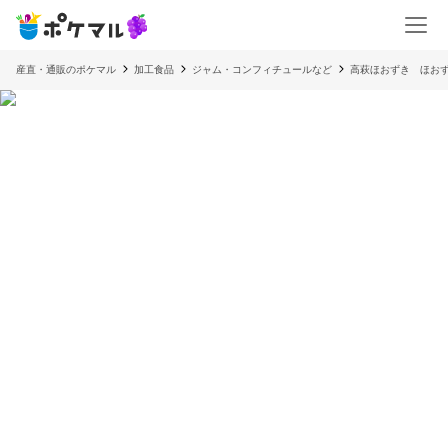
産直・通販のポケマル
加工食品
ジャム・コンフィチュールなど
高萩ほおずき ほお