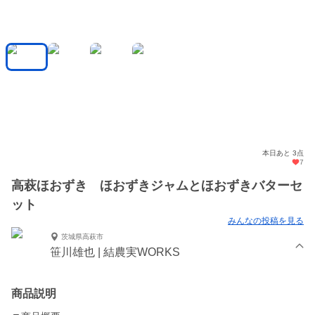
本日あと 3点
7
高萩ほおずき ほおずきジャムとほおずきバターセ
ット
みんなの投稿を見る
茨城県高萩市
笹川雄也 | 結農実WORKS
商品説明