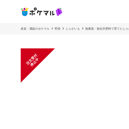
産直・通販のポケマル
野菜
じゃがいも
無農薬・無化学肥料で育てたじゃ
注
文
受
付
停
止
中