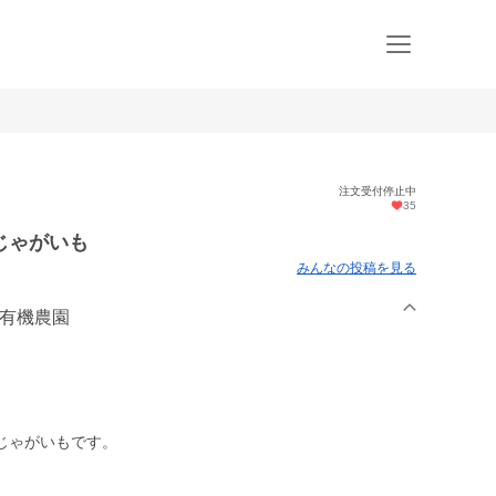
注文受付停止中
35
じゃがいも
みんなの投稿を見る
原有機農園
じゃがいもです。