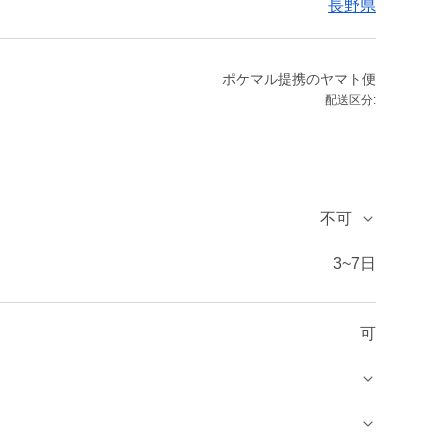
長野県
ポケマル提携のヤマト便
配送区分:
不可
3~7日
可