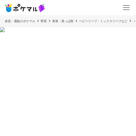
産直・通販のポケマル
野菜
青菜・菜っぱ類
ベビーリーフ・ミックスリーフなど
＜