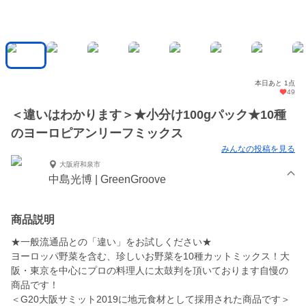
本日あと 1点
49
＜違いはわかります＞★小分け100gパック★10種
のヨーロピアンリーフミックス
みんなの投稿を見る
大阪府和泉市
中島光博 | GreenGroove
商品説明
★一般流通品との「違い」をお試しください★
ヨーロッパ野菜を含む、珍しいお野菜を10種カットミックス！大
阪・東京を中心にプロの料理人に太鼓判を頂いております自慢の
商品です！
＜G20大阪サミット2019に地元食材として採用された商品です＞