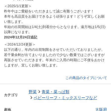
＜2025/1/1更新＞
昨年中はご愛顧をいただきまして誠に有難うございます！
本年も高品質をお届けできるよう頑張ります！どうぞ宜しくお願
い致します。
年始の出荷開始は1/4(土)到着分からとなります。遠方地は1/5(日)
以降になります。
2024年12月24日追記
＜2024/12/24更新＞
以下の通り、年内の出荷制限をさせていただいておりましたが、
若干量余剰が出てまいりましたので少ない数量ではございますが
再販させていただきます。年末のご入用の時期にご不便をおかけ
しますが、宜しくお願い致します。
この商品のタイプについて
野菜
青菜・菜っぱ類
カテゴリ
ベビーリーフ・ミックスリーフなど
大阪府
産地