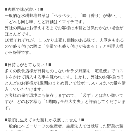
◼️肉厚で味が濃い！◼️
一般的な水耕栽培野菜は「ペラペラ」、「味（香り）が薄い」、
「どれも同じ味」など評価はイマイチです。
弊社の商品はお伝えするまでお客様は水耕とは気付かない場合が
ほとんどです。
10種それぞれが、しっかり主張し個性のある味で、肉厚さもある
ので盛り付けの際に「少量でも盛り付けが決まる！」と料理人様
から好評です。
◼️日持ちがとても良い！◼️
多くの飲食店様が日持ちのしないサラダ野菜を「宅急便」でコス
トをかけて購入する事を嫌われます。しかし、弊社のお客様はほ
とんどのお客様が1週間のまとめ買いで段ボールいっぱいの量を購
入していただけます。
お客様の保存環境にも依存しますので、「必ず」とは言い難いで
すが、どのお客様も「1週間は全然大丈夫」と評価してくださいま
す。
◼️最初に生えてきた葉しか収獲しません！◼️
一般的にベビーリーフの生産者、生産法人では栽培した野菜の葉