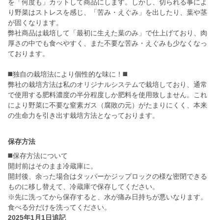
を「何度も」カットして商品にします。しかし、切られる事によ
り野菜はストレスを感じ、「苦み・えぐみ」を出したり、葉や茎
が固くなります。
弊社商品は栽培して「最初に生えた葉のみ」で仕上げており、肉
厚さの中でも食べやすく、また不要な苦み・えぐみも少なくなっ
ております。
◼️独自の栽培法により個性的な味に！◼️
弊社の栽培方法は私のオリジナルシステムで栽培しており、通常
で使用する肥料濃度の半分程度しか肥料を使用致しません。これ
により野菜に不要な窒素ガス（腐敗の元）がたまりにくく、本来
の生命力を引き出す栽培方法となっております。
保存方法
◼️保存方法について
開封前はそのまま冷蔵庫に。
開封後、余った場合はタッパーかジップロックの様な密閉できる
ものに移し替えて、冷蔵庫で保存してください。
※先に洗ってから保存すると、水が痛み日持ちが悪いなります。
食べる分だけを洗ってください。
2025年1月1日追記