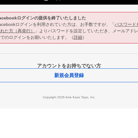
acebookログインの提供を終了いたしました
acebookログインを利用されていた方は、お手数ですが、「
パスワード
忘れた方（再発行）
」よりパスワードを設定していただき、メールアド
スでのログインをお願いいたします。（
詳細
）
アカウントをお持ちでない方
新規会員登録
Copyright 2026 Ame Kaze Taiyo, Inc.