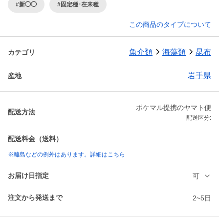
#新◯◯
#固定種･在来種
この商品のタイプについて
魚介類
海藻類
昆布
カテゴリ
岩手県
産地
ポケマル提携のヤマト便
配送方法
配送区分:
配送料金（送料）
※離島などの例外はあります。詳細はこちら
お届け日指定
可
注文から発送まで
2~5日