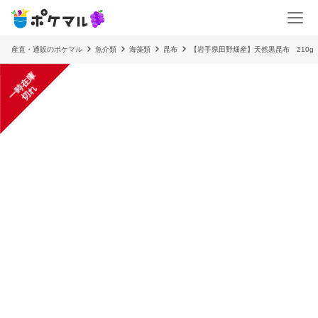
産直・通販のポケマル
魚介類
海藻類
昆布
【岩手県田野畑産】天然黒昆布 210g
一
在
庫
切
時
れ