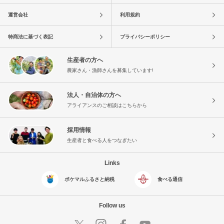
運営会社
利用規約
特商法に基づく表記
プライバシーポリシー
生産者の方へ
農家さん・漁師さんを募集しています!
法人・自治体の方へ
アライアンスのご相談はこちらから
採用情報
生産者と食べる人をつなぎたい
Links
ポケマルふるさと納税
食べる通信
Follow us