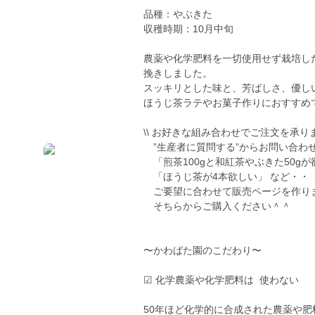
品種：やぶきた
収穫時期：10月中旬
農薬や化学肥料を一切使用せず栽培し
挽きしました。
スッキリとした味と、芳ばしさ、優し
ほうじ茶ラテやお菓子作りにおすすめ
\\ お好きな組み合わせでご注文を承ります
”生産者に質問する”からお問い合わ
「煎茶100gと和紅茶やぶきた50gが
「ほうじ茶が4本欲しい」 など・・
ご要望に合わせて販売ページを作り
そちらからご購入ください＾＾
〜かわばた園のこだわり〜
☑︎ 化学農薬や化学肥料は 使わない
50年ほど化学的に合成された農薬や