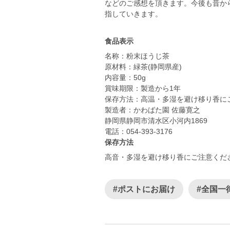
などのご感想を頂きます。今後も昔か
指していきます。
食品表示
名称：粉末ほうじ茶
原材料：緑茶(静岡県産)
内容量：50g
賞味期限：製造から1年
保存方法：高温・多湿を避け移り香に
製造者：かわばた園 佐藤寛之
静岡県静岡市清水区小河内1869
電話：054-393-3176
保存方法
高音・多湿を避け移り香にご注意くだ
#ポストにお届け
#全国一