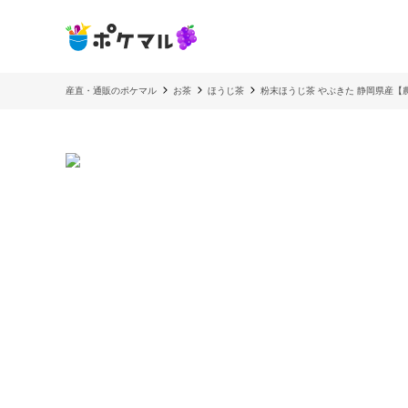
産直・通販のポケマル
お茶
ほうじ茶
粉末ほうじ茶 やぶきた 静岡県産