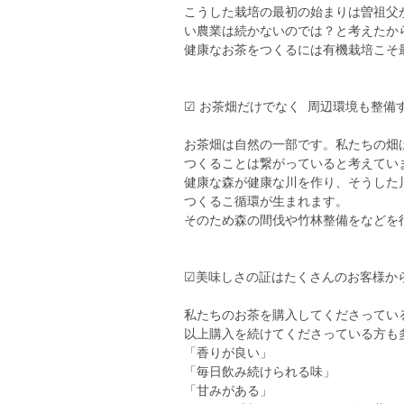
こうした栽培の最初の始まりは曽祖父
い農業は続かないのでは？と考えたか
健康なお茶をつくるには有機栽培こそ
☑︎ お茶畑だけでなく 周辺環境も整備
お茶畑は自然の一部です。私たちの畑
つくることは繋がっていると考えてい
健康な森が健康な川を作り、そうした
つくるこ循環が生まれます。
そのため森の間伐や竹林整備をなどを
☑︎美味しさの証はたくさんのお客様
私たちのお茶を購入してくださっている
以上購入を続けてくださっている方も
「香りが良い」
「毎日飲み続けられる味」
「甘みがある」