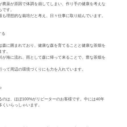
が農薬が原因で体調を崩してしまい、作り手の健康を考えな
らです。
最も理想的な栽培だと考え、日々仕事に取り組んでいます。
する
は森に囲まれており、健康な森を育てることと健康な茶畑を
ます。
川が海に流れ、雨として森に帰って来ることで、豊な茶畑を
行って周辺の環境づくりにも力を入れています。
から
のは、ほぼ100%がリピーターのお客様です。中には40年
多くいらっしゃいます。