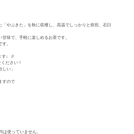
た「やぶきた」を秋に収穫し、高温でしっかりと焙煎、石臼
い甘味で、手軽に楽しめるお茶です。
です。
♩ //
せください！
欲しい」
ますので
肥料は使っていません。