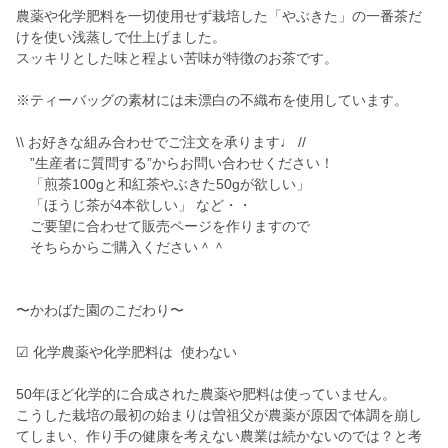
農薬や化学肥料を一切使用せず栽培した「やぶきた」の一番茶だ
けを使い浅蒸しで仕上げました。
スッキリとした味と程よい苦味が特徴のお茶です。
※ティーバッグの素材には未漂白の不織布を使用しています。
\\ お好きな組み合わせでご注文を承ります♩ //
”生産者に質問する”からお問い合わせください！
「煎茶100gと和紅茶やぶきた50gが欲しい」
「ほうじ茶が4本欲しい」 など・・
ご要望に合わせて販売ページを作りますので
そちらからご購入ください＾＾
〜かわばた園のこだわり〜
☑︎ 化学農薬や化学肥料は 使わない
50年ほど化学的に合成された農薬や肥料は使っていません。
こうした栽培の最初の始まりは曽祖父が農薬が原因で体調を崩し
てしまい、作り手の健康を考えない農業は続かないのでは？と考