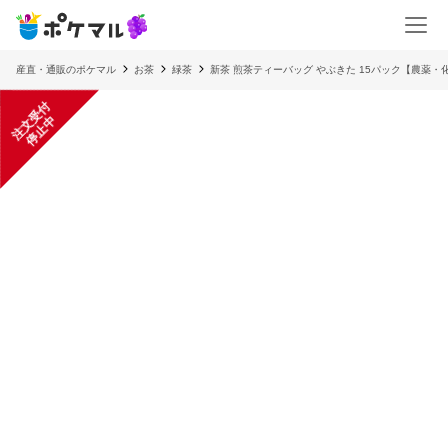
産直・通販のポケマル
お茶
緑茶
新茶 煎茶ティーバッグ やぶきた 15パック【農薬・
注
文
受
付
停
止
中