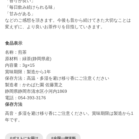
「香りが良い」
「毎日飲み続けられる味」
「甘みがある」
などのご感想を頂きます。今後も昔から続けてきた大切なことは
変えずに、より良いお茶作りを目指していきます。
食品表示
名称：煎茶
原材料：緑茶(静岡県産)
内容量：3g×15
賞味期限：製造から1年
保存方法：高温・多湿を避け移り香にご注意ください
製造者：かわばた園 佐藤寛之
静岡県静岡市清水区小河内1869
電話：054-393-3176
保存方法
高音・多湿を避け移り香にご注意ください。賞味期限は製造から1
年です。
#ポストにお届け
#全国一律送料