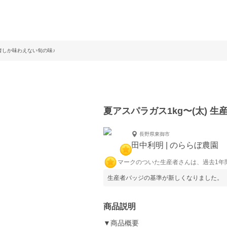
産者しか味わえない旬の味♪
夏アスパラガス1kg〜(太) 
長野県東御市
田中利明 | のららぼ農園
マークのついた生産者さんは、過去1年
生産者バッジの基準が新しくなりました。
商品説明
▼商品概要