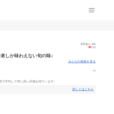
本日あと 4点
103
生産者しか味わえない旬の味♪
みんなの投稿を見る
間で平均して特に高い評価を得ています。
詳しくはこちら