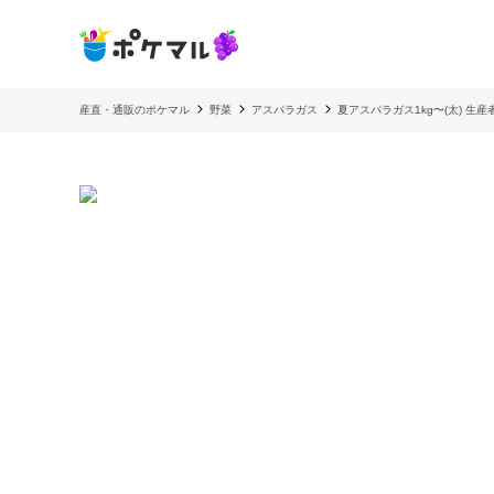
産直・通販のポケマル
野菜
アスパラガス
夏アスパラガス1kg〜(太) 生