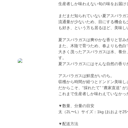
生産者しか味わえない旬の味をお届け
まだまだ知られていない夏アスパラガ
流通量が少ないため、目にする機会も
も好き、という方も居るほど、美味し
夏アスパラガスは爽やかな香りと甘み
また、木陰で育つため、春よりも色白
大きく茂ったアスパラガスは水、養分
す。
夏アスパラガスにはそんな自然の香り
アスパラガスは鮮度がいのち。
収穫から時間が経つとドンドン美味し
だからこそ、“採れたて” “農家直送” 
これまで生産者しか味わえていなかっ
▼数量、分量の目安
太（2L〜L）サイズ：1kg (おおよそ25
▼配送方法