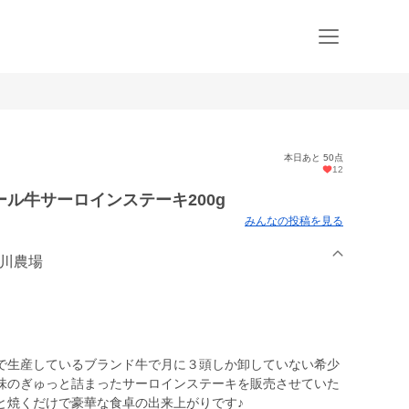
本日あと 50点
12
ール牛サーロインステーキ200g
みんなの投稿を見る
谷川農場
で生産しているブランド牛で月に３頭しか卸していない希少
味のぎゅっと詰まったサーロインステーキを販売させていた
と焼くだけで豪華な食卓の出来上がりです♪