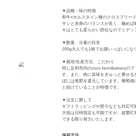
▼品種・味の特徴
和牛×ホルスタイン種のクロスブリー
サシと赤身のバランスが良く、噛めば
キはとても柔らかい部位なのでミディ
▼数量、分量の目安
200g大人でも1枚でお腹いっぱいにな
▼栽培/生産方法、こだわり
同じ足利市内のcoco farm&win
す。また、肉に旨味をぎゅっと乗せる
ぼには堆肥を還元しています。葡萄畑
と続けていることが特徴です。
▼注文に際して
ギフトラッピングや熨斗なども対応可
大抵は日時指定も可能ですが、超繁忙
できる限り努力いたします。
保存方法