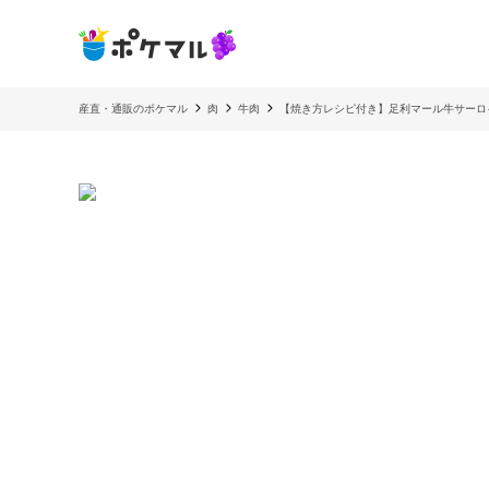
産直・通販のポケマル
肉
牛肉
【焼き方レシピ付き】足利マール牛サーロ