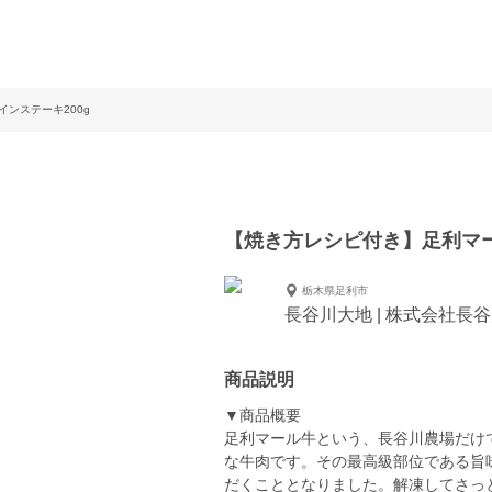
インステーキ200g
【焼き方レシピ付き】足利マ
栃木県足利市
長谷川大地 | 株式会社長
商品説明
▼商品概要
足利マール牛という、長谷川農場だけ
な牛肉です。その最高級部位である旨
だくこととなりました。解凍してさっ