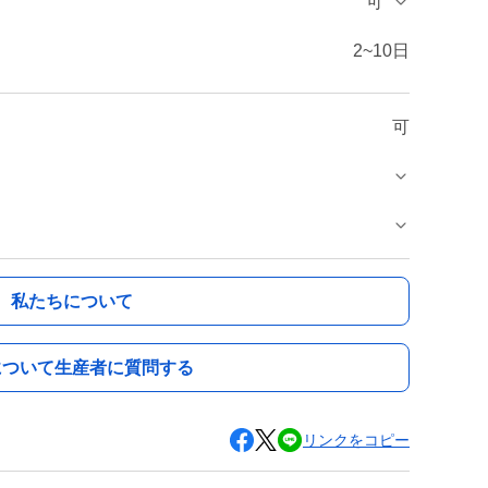
可
2~10日
可
私たちについて
について生産者に質問する
リンクをコピー