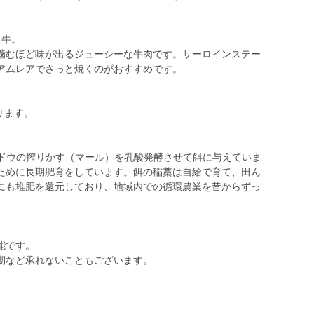
ド牛。
噛むほど味が出るジューシーな牛肉です。サーロインステー
アムレアでさっと焼くのがおすすめです。
ります。
eryのブドウの搾りかす（マール）を乳酸発酵させて餌に与えていま
ために長期肥育をしています。餌の稲藁は自給で育て、田ん
にも堆肥を還元しており、地域内での循環農業を昔からずっ
能です。
期など承れないこともございます。