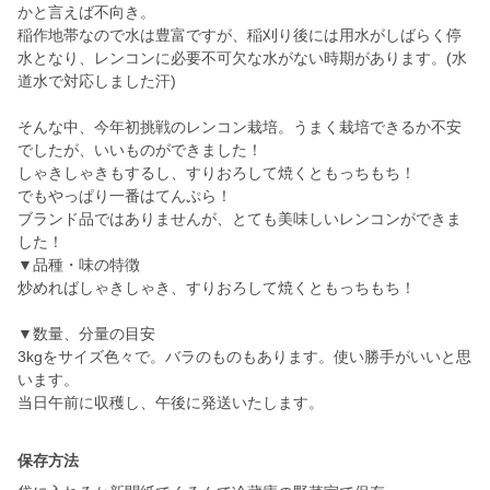
かと言えば不向き。
稲作地帯なので水は豊富ですが、稲刈り後には用水がしばらく停
水となり、レンコンに必要不可欠な水がない時期があります。(水
道水で対応しました汗)
そんな中、今年初挑戦のレンコン栽培。うまく栽培できるか不安
でしたが、いいものができました！
しゃきしゃきもするし、すりおろして焼くともっちもち！
でもやっぱり一番はてんぷら！
ブランド品ではありませんが、とても美味しいレンコンができま
した！
▼品種・味の特徴
炒めればしゃきしゃき、すりおろして焼くともっちもち！
▼数量、分量の目安
3kgをサイズ色々で。バラのものもあります。使い勝手がいいと思
います。
当日午前に収穫し、午後に発送いたします。
保存方法