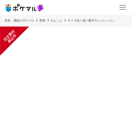
産直・通販のポケマル
野菜
れんこん
サイズ色々使い勝手のいいレンコン
注
文
受
付
停
止
中