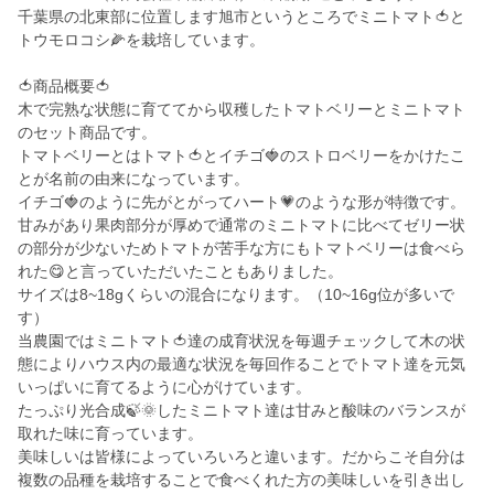
千葉県の北東部に位置します旭市というところでミニトマト🍅と
トウモロコシ🌽を栽培しています。
🍅商品概要🍅
木で完熟な状態に育ててから収穫したトマトベリーとミニトマト
のセット商品です。
トマトベリーとはトマト🍅とイチゴ🍓のストロベリーをかけたこ
とが名前の由来になっています。
イチゴ🍓のように先がとがってハート💗のような形が特徴です。
甘みがあり果肉部分が厚めで通常のミニトマトに比べてゼリー状
の部分が少ないためトマトが苦手な方にもトマトベリーは食べら
れた😋と言っていただいたこともありました。
サイズは8~18gくらいの混合になります。（10~16g位が多いで
す）
当農園ではミニトマト🍅達の成育状況を毎週チェックして木の状
態によりハウス内の最適な状況を毎回作ることでトマト達を元気
いっぱいに育てるように心がけています。
たっぷり光合成🍃🌞したミニトマト達は甘みと酸味のバランスが
取れた味に育っています。
美味しいは皆様によっていろいろと違います。だからこそ自分は
複数の品種を栽培することで食べくれた方の美味しいを引き出し