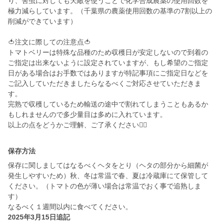
り、害虫に対しても天敵を使うことで化学合成農薬の使用回数を
極力減らしています。（千葉県の農薬使用回数の基準の7割以上の
削減ができています）
🍅注文に際しての注意点🍅
トマトベリーは特殊な品種のため収穫日が安定しないので到着の
ご指定は出来ないように設定されていますが、もし希望のご指定
日がある場合はお手数ではありますが特記事項にご指定日などを
ご記入していただきましたらなるべくご対応させていただきま
す。
完熟で収穫しているため輸送の途中で割れてしまうこともあるか
もしれませんので多少量目は多めに入れています。
以上の点をどうかご理解、ご了承ください🙇‍♂️
保存方法
保存に関しましてはなるべくヘタをとり（ヘタの部分から細菌が
発生しやすいため）秋、冬は常温で春、夏は冷蔵庫にて保管して
ください。（トマトの色が薄い場合は常温でおく事で追熟しま
す）
なるべく１週間以内に食べてください。
2025年3月15日追記