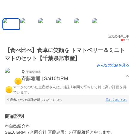
注文受付停止中
153
【食べ比べ】食卓に笑顔を トマトベリー＆ミニト
マトのセット【千葉県旭市産】
みんなの投稿を見る
千葉県旭市
斉藤雅通 | Sai10faRM
マークのついた生産者さんは、過去1年間で平均して特に高い評価を得
ています。
生産者バッジの基準が新しくなりました。
詳しくはこちら
商品説明
🍅自己紹介🍅
Sai10faRM（合同会社 斉藤農園）の斉藤雅通と申します。