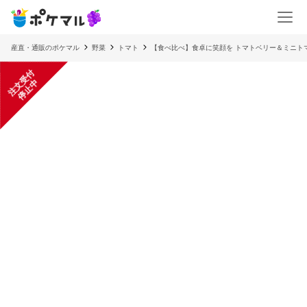
産直・通販のポケマル
野菜
トマト
【食べ比べ】食卓に笑顔を トマトベリー＆ミニト
注
文
受
付
停
止
中